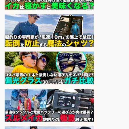
日払いあり/広島市佐伯区内でお魚
のパック詰めや品出し業務/車通勤
OK×未経験歓迎×残業少なめ/広島県
株式会社ホットスタッフ五日市
会社名
sponsored by 求人ボックス
精肉・青果・鮮魚販売/「志布志
市」「時給1,150円〜」志布志市内
でお魚のカットや商品の陳列スタッ
フ/車通勤OK×時間選べる×未経験歓
迎/鹿児島県/志布志市
株式会社ホットスタッフ鹿児島
会社名
sponsored by 求人ボックス
営業事務/「大津市」釣り具メーカ
ーの物流事務・営業アシスタント/