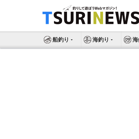
コ
ン
テ
ン
ツ
船釣り
海釣り
海
へ
ス
キ
ッ
プ