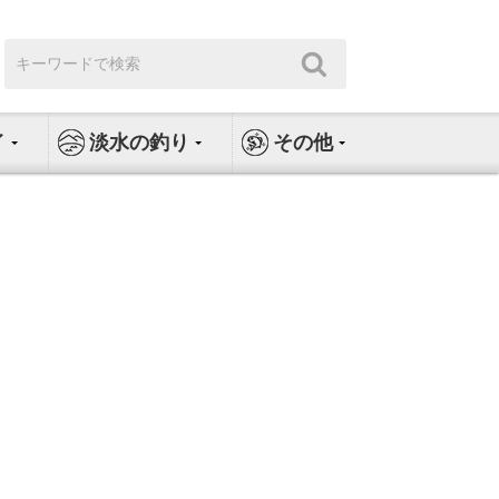
検
検
索:
索
イ
淡水の釣り
その他