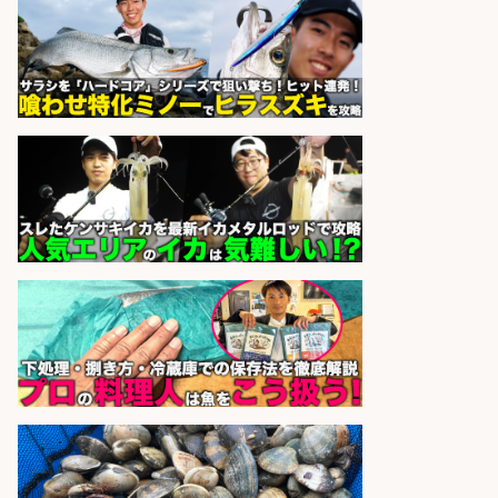
小野駅から徒歩6分/「時給1,300
円」/大型連休あり×残業なし×土日
祝休み/滋賀県
株式会社ホットスタッフ滋賀
会社名
sponsored by 求人ボックス
日払いOKで即日収入/営業事務/沼津
市足高の釣り具メーカーで受注処
理・見積作成の営業事務/服装髪色
ネイル自由・マニュアル完備で未経
験OK&土日祝休み/静岡県/沼津市
株式会社セイノースタッフサー
会社名
ビス
sponsored by 求人ボックス
さらに求人情報を見る