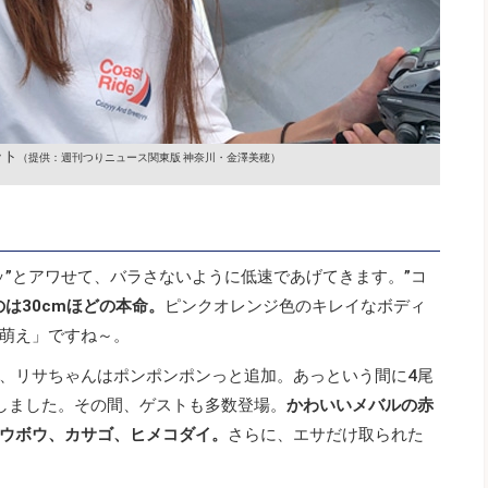
ット
（提供：週刊つりニュース関東版 神奈川・金澤美穂）
ッ”とアワせて、バラさないように低速であげてきます。”コ
は30cmほどの本命。
ピンクオレンジ色のキレイなボディ
萌え」ですね～。
、リサちゃんはポンポンポンっと追加。あっという間に4尾
しました。その間、ゲストも多数登場。
かわいいメバルの赤
ウボウ、カサゴ、ヒメコダイ。
さらに、エサだけ取られた
。