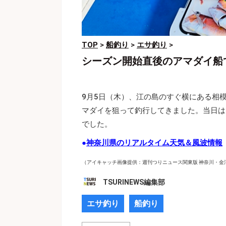
TOP
>
船釣り
>
エサ釣り
>
シーズン開始直後のアマダイ船
9月5日（木）、江の島のすぐ横にある相
マダイを狙って釣行してきました。当日は
でした。
●
神奈川県のリアルタイム天気＆風波情報
（アイキャッチ画像提供：週刊つりニュース関東版 神奈川・金
TSURINEWS編集部
エサ釣り
船釣り