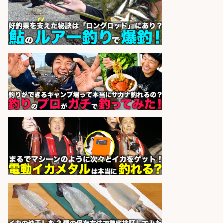
株式会社ホットスタッフ鹿児島
会社名
sponsored by 求人ボックス
販売スタッフ/「未経験歓迎」魚を
捌く作業なし!イオン食品売場スタッ
フ募集/東京都/目黒区
イオンスタイル碑文谷店
会社名
sponsored by 求人ボックス
営業事務/釣り具メーカーでの営業
アシスタントのお仕事/残業なし/即
日勤務可/営業事務/軽作業
株式会社パソナ
会社名
sponsored by 求人ボックス
日払いOKで即日収入/製造スタッフ/
「広島市佐伯区」「時給1,200円」