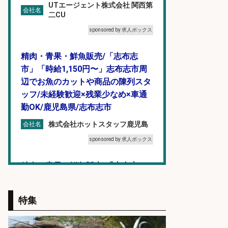
UTエージェント株式会社 関西第
会社名
二CU
sponsored by 求人ボックス
精肉・青果・鮮魚販売/「志布志
市」「時給1,150円〜」志布志市周
辺でお魚のカットや商品の陳列スタ
ッフ/未経験歓迎×残業少なめ×車通
勤OK/鹿児島県/志布志市
株式会社ホットスタッフ鹿児島
会社名
sponsored by 求人ボックス
精肉・青果・鮮魚販売/「志布志
市」「時給1,150円〜」志布志駅か
ら車5分/お魚のカットや商品の陳列
特集
業務/残業少なめ×車通勤OK×時間選
べる/鹿児島県/志布志市