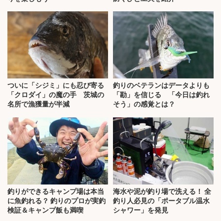
ついに「シジミ」にも忍び寄る
釣りのベテランはデータよりも
「クロダイ」の魔の手 茨城の
「勘」を信じる 「今日は釣れ
名所で漁獲量が半減
そう」の感覚とは？
釣りができるキャンプ場は本当
海水や泥が釣り場で洗える！ 全
に魚釣れる？ 釣りのプロが実釣
釣り人必見の「ポータブル温水
検証＆キャンプ飯も満喫
シャワー」を発見