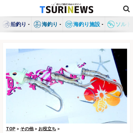
コ
ン
テ
船釣り
海釣り
海釣り施設
ソルト
ン
ツ
へ
ス
キ
ッ
プ
TOP
>
その他
>
お役立ち
>