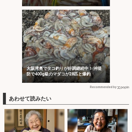
選・玄界灘】
大阪湾奥でタコ釣りが好調継続中！ 沖堤
防で400g級のマダコが28匹と爆釣
Recommended by