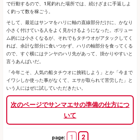
で行動するので、1尾釣れた場所では、続けざまに手返しよ
く釣って数を稼ごう。
そして、最近はサンマをハリに軸の直線部分だけに、かなり
小さく付けている人をよく見かけるようになった。ボリュー
ム的には小さくなるが、それでもタチウオがアタックしてく
れば、余計な部分に食いつかず、ハリの軸部分を食ってくる
ので、すぐ横にはテンヤのハリ先があって、掛かりやすいと
言うあんばいだ。
「今年こそ、人気の船タチウオに挑戦しよう」とか「今まで
イワシしか使った事がなくて、エサが取られて苦労した」と
いう人にはぜに試していただきたい。
次のページでサンマエサの準備の仕方につ
いて
1
2
page: