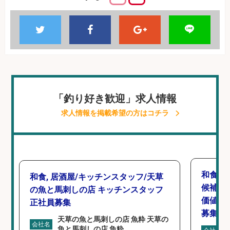
「釣り好き歓迎」求人情報
求人情報を掲載希望の方はコチラ
和食,
和食, 居酒屋/キッチンスタッフ/天草
候補/
の魚と馬刺しの店 キッチンスタッフ
価値を
正社員募集
募集
天草の魚と馬刺しの店 魚粋 天草の
会社名
魚と馬刺しの店 魚粋