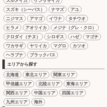
スルメイカ
ケンサキイカ
スズキ（シーバス）
ナマズ
アユ
ニジマス
アマゴ
イワナ
タチウオ
ヒラメ
アオリイカ
メジナ（グレ・クロ）
クロダイ（チヌ）
シロギス
ハゼ
マゴチ
ワカサギ
ヤリイカ
マグロ
カツオ
ヘラブナ
ブラックバス
エリアから探す
北海道
東北エリア
関東エリア
甲信越エリア
北陸エリア
東海エリア
関西エリア
中国エリア
四国エリア
九州エリア
海外