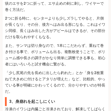
状のエサを2つに折って、エサ止めの剣に刺し、ワイヤーで
巻く方法だ。
2つに折る時に、センターよりも少しズラしてやると、片側
が長くなり、その分、後方へはみ出る形になる。これはイワ
シ同様、長くはみ出した方がアピールはできるが、その部分
だけを取られやすくもなる。
また、サンマは切り身なので、1本にこだわらず、重ねて巻
き付ける事で、ボリュームも出る。複数枚使うことで、ボリ
ューム感や長さの調子がかなり簡単に調整できる事も、初心
者にはいろいろと試す機会に繋がる。
「少し尻尾の先を長めに出したら釣れた」とか「身を2枚重
ねて大きめに付けるとアタリが増えた」など、比較的、やっ
ている事が明確にかわってくるので、分かりやすいのが特長
だ。
3、身崩れを起こしにくい
冷凍のイワシは内臓ごと冷凍されており、解凍してしばらく