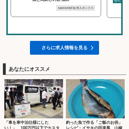
会社名
sponsored by 求人ボックス
さらに求人情報を見る
あなたにオススメ
「車を車中泊仕様にした
釣った魚で作る「ご飯のお供」
い！」 100万円以下でカスタ
レシピ：イサキの田楽風 山椒