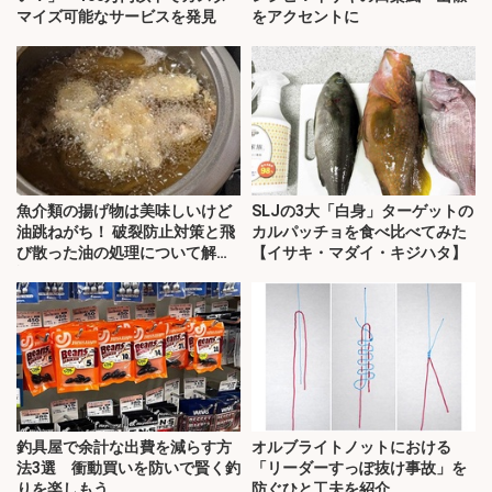
マイズ可能なサービスを発見
をアクセントに
魚介類の揚げ物は美味しいけど
SLJの3大「白身」ターゲットの
油跳ねがち！ 破裂防止対策と飛
カルパッチョを食べ比べてみた
び散った油の処理について解
【イサキ・マダイ・キジハタ】
説！
釣具屋で余計な出費を減らす方
オルブライトノットにおける
法3選 衝動買いを防いで賢く釣
「リーダーすっぽ抜け事故」を
りを楽しもう
防ぐひと工夫を紹介