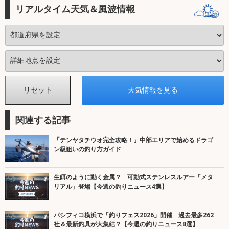
リアルタイム天気＆風波情報
関連する記事
「テンヤタチウオ完全攻略！」中部エリアで始めるドラゴ
ン級狙いの釣り方ガイド
生餌のように動く金属？ 可動式ステンレスルアー「メタ
リアル」登場【今週の釣りニュース4選】
パシフィコ横浜で「釣りフェス2026」開催 過去最多262
社＆最新釣具が大集結？【今週の釣りニュース8選】