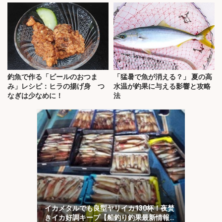
釣魚で作る「ビールのおつま
「猛暑で魚が消える？」 夏の高
み」レシピ：ヒラの揚げ身 つ
水温が釣果に与える影響と攻略
なぎは少なめに！
法
イカメタルでも良型ヤリイカ130杯！夜焚
きイカ好調キープ【船釣り釣果最新情報13