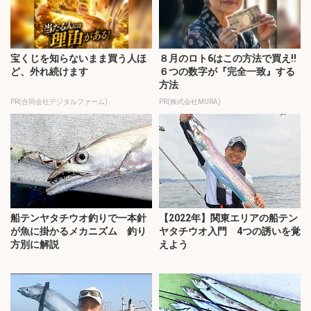
宝くじを知らないまま買う人ほ
８月のロト6はこの方法で買え!!
ど、外れ続けます
６つの数字が『完全一致』する
方法
PR(合同会社デジタルファーム)
PR(株式会社MURA)
船テンヤタチウオ釣りで一本針
【2022年】関東エリアの船テン
が魚に掛かるメカニズム 釣り
ヤタチウオ入門 4つの誘いを覚
方別に解説
えよう