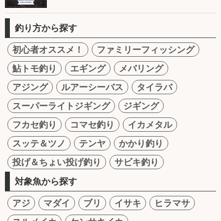
釣り方から探す
初心者オススメ！
ファミリーフィッシング
鮎トモ釣り
エギング
メバリング
アジング
ルアーシーバス
タイラバ
スーパーライトジギング
ジギング
フカセ釣り
コマセ釣り
イカメタル
スッテ＆ツノ
テンヤ
かかり釣り
投げ＆ちょい投げ釣り
サビキ釣り
対象魚から探す
アジ
マダイ
ブリ
イサキ
ヒラマサ