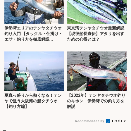
伊勢湾エリアのテンヤタチウオ
東京湾テンヤタチウオ最新解説
釣り入門 【タックル・仕掛け・
【現役船長直伝】アタリを出す
エサ・釣り方を徹底解説...
ための心得とは？
夏真っ盛りから熱くなる！テン
【2022年】テンヤタチウオ釣り
ヤで狙う大阪湾の船タチウオ
のキホン 伊勢湾での釣り方を
【釣り方編】
解説
Recommended by