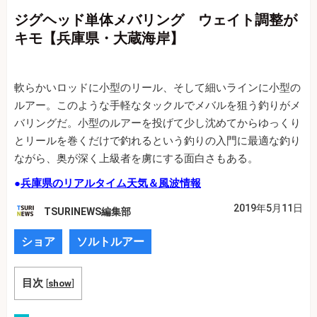
ジグヘッド単体メバリング ウェイト調整が
キモ【兵庫県・大蔵海岸】
軟らかいロッドに小型のリール、そして細いラインに小型の
ルアー。このような手軽なタックルでメバルを狙う釣りがメ
バリングだ。小型のルアーを投げて少し沈めてからゆっくり
とリールを巻くだけで釣れるという釣りの入門に最適な釣り
ながら、奥が深く上級者を虜にする面白さもある。
●
兵庫県のリアルタイム天気＆風波情報
2019年5月11日
TSURINEWS編集部
ショア
ソルトルアー
目次
[
show
]