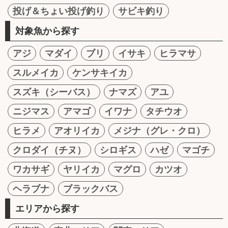
投げ＆ちょい投げ釣り
サビキ釣り
対象魚から探す
アジ
マダイ
ブリ
イサキ
ヒラマサ
スルメイカ
ケンサキイカ
スズキ（シーバス）
ナマズ
アユ
ニジマス
アマゴ
イワナ
タチウオ
ヒラメ
アオリイカ
メジナ（グレ・クロ）
クロダイ（チヌ）
シロギス
ハゼ
マゴチ
ワカサギ
ヤリイカ
マグロ
カツオ
ヘラブナ
ブラックバス
エリアから探す