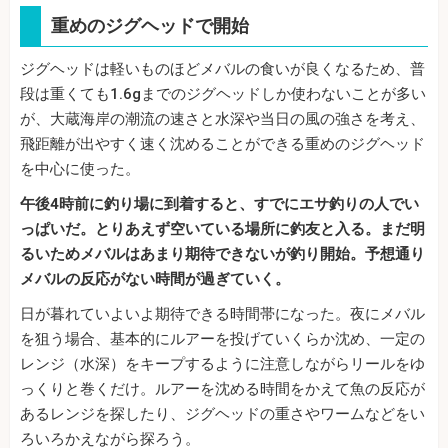
重めのジグヘッドで開始
ジグヘッドは軽いものほどメバルの食いが良くなるため、普
段は重くても1.6gまでのジグヘッドしか使わないことが多い
が、大蔵海岸の潮流の速さと水深や当日の風の強さを考え、
飛距離が出やすく速く沈めることができる重めのジグヘッド
を中心に使った。
午後4時前に釣り場に到着すると、すでにエサ釣りの人でい
っぱいだ。とりあえず空いている場所に釣友と入る。まだ明
るいためメバルはあまり期待できないが釣り開始。予想通り
メバルの反応がない時間が過ぎていく。
日が暮れていよいよ期待できる時間帯になった。夜にメバル
を狙う場合、基本的にルアーを投げていくらか沈め、一定の
レンジ（水深）をキープするように注意しながらリールをゆ
っくりと巻くだけ。ルアーを沈める時間をかえて魚の反応が
あるレンジを探したり、ジグヘッドの重さやワームなどをい
ろいろかえながら探ろう。