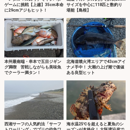
ゲームに挑戦【上越】35cm本命
サイズを中心に118匹と数釣り
に29cmアジもヒット！
堪能【島根】
本州最南端・串本で五目ジギン
北海道噴火湾エリアで43cmアイ
グ満喫 苦戦しながらも美味魚
ナメ手中！ 大潮の上げ潮で価値
でクーラー満タン！
ある良型ヒット
西湘サーフの人気釣法「サーフ
海水温25℃を超えると夏魚のシ
トローリング」でブリの幼魚ワ
ーズンが本格化！ 大阪湾沿岸で