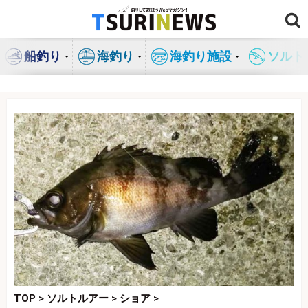
コ
ン
テ
船釣り
海釣り
海釣り施設
ソルト
ン
ツ
へ
ス
キ
ッ
プ
TOP
>
ソルトルアー
>
ショア
>