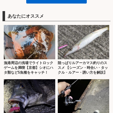
あなたにオススメ
漁港周辺の浅場でライトロック
陸っぱりルアーカマス釣りのス
ゲームを満喫【京都】シオにハ
スメ 【シーズン・時合い・タッ
タ類など5魚種をキャッチ！
クル・ルアー・誘い方を解説】