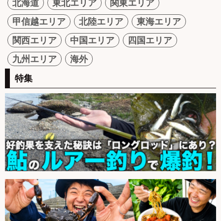
北海道
東北エリア
関東エリア
甲信越エリア
北陸エリア
東海エリア
関西エリア
中国エリア
四国エリア
九州エリア
海外
特集