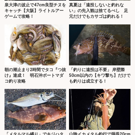
泉大津の波止で47cm良型チヌを
真夏は「遠投しないと釣れな
キャッチ【大阪】ライトルアー
い」の先入観は捨てるべし 足
ゲームで攻略！
元だけでもカサゴは釣れる！
朝の潮止まり2時間でタコ『つ抜
「釣りに遠投は不要」 岸壁際
け』達成！ 明石沖ボートマダ
50cm以内の【キワ撃ち】だけで
コ釣り攻略
も釣りは成立する！
「メタルマル縛り」でキジハタ
山陰イカメタル釣行で胴長20cm