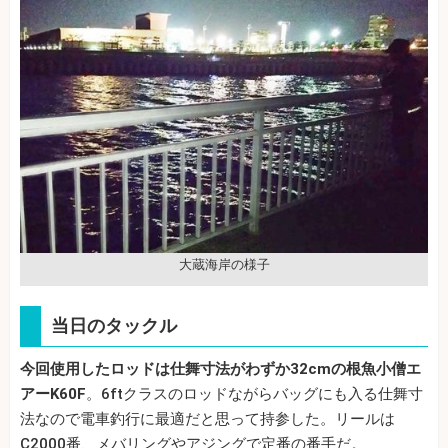
大蔵海岸の様子
当日のタックル
今回使用したロッドは仕舞寸法がわずか32cmの根魚小僧エ
アーK60F
。6ftクラスのロッドながらバッグにも入る仕舞寸
法なので電車釣行に最適だと思って持参した。リールは
C2000番、メバリングやアジングで定番の番手だ。