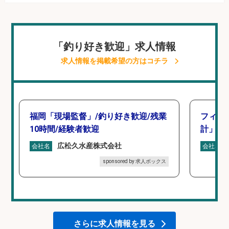
「釣り好き歓迎」求人情報
求人情報を掲載希望の方はコチラ
福岡「現場監督」/釣り好き歓迎/残業
フィッ
10時間/経験者歓迎
計」
広松久水産株式会社
会社名
会社名
sponsored by 求人ボックス
さらに求人情報を見る