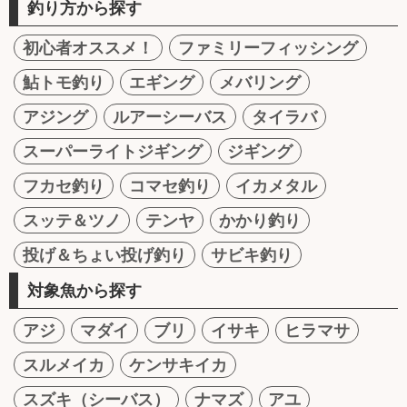
釣り方から探す
初心者オススメ！
ファミリーフィッシング
鮎トモ釣り
エギング
メバリング
アジング
ルアーシーバス
タイラバ
スーパーライトジギング
ジギング
フカセ釣り
コマセ釣り
イカメタル
スッテ＆ツノ
テンヤ
かかり釣り
投げ＆ちょい投げ釣り
サビキ釣り
対象魚から探す
アジ
マダイ
ブリ
イサキ
ヒラマサ
スルメイカ
ケンサキイカ
スズキ（シーバス）
ナマズ
アユ