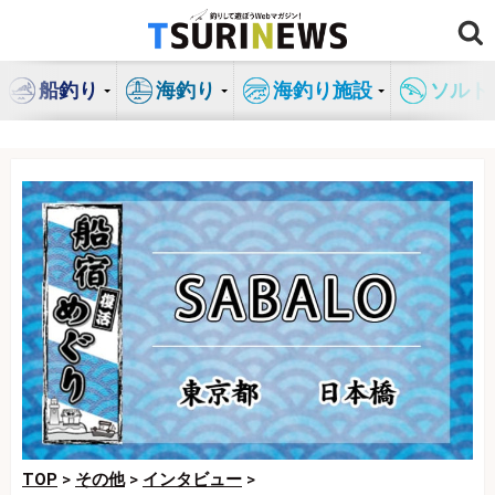
コ
ン
テ
船釣り
海釣り
海釣り施設
ソルト
ン
ツ
へ
ス
キ
ッ
プ
TOP
>
その他
>
インタビュー
>