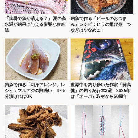
「猛暑で魚が消える？」 夏の高
釣魚で作る「ビールのおつま
水温が釣果に与える影響と攻略
み」レシピ：ヒラの揚げ身 つ
法
なぎは少なめに！
釣魚で作る「刺身アレンジ」レ
世界中を釣り歩いた作家「開高
シピ：マルアジの酢洗い 4～5
健」の釣り紀行本3選 2026年
分漬ければOK
は『オーパ』取材から50周年