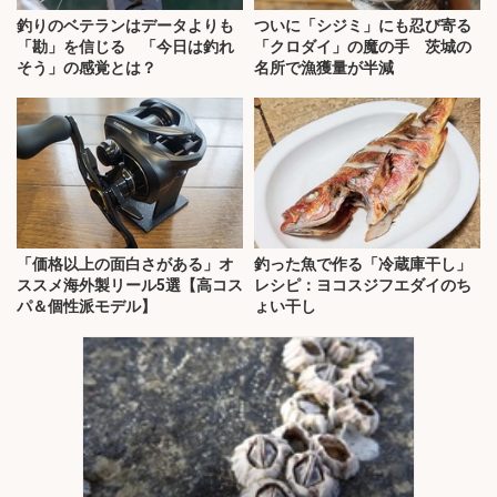
釣りのベテランはデータよりも
ついに「シジミ」にも忍び寄る
「勘」を信じる 「今日は釣れ
「クロダイ」の魔の手 茨城の
そう」の感覚とは？
名所で漁獲量が半減
「価格以上の面白さがある」オ
釣った魚で作る「冷蔵庫干し」
ススメ海外製リール5選【高コス
レシピ：ヨコスジフエダイのち
パ＆個性派モデル】
ょい干し