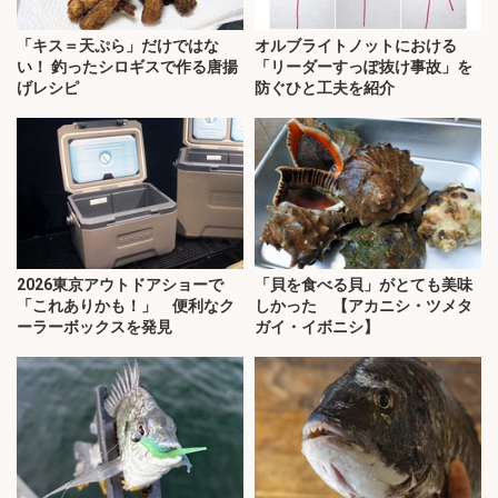
「キス＝天ぷら」だけではな
オルブライトノットにおける
い！ 釣ったシロギスで作る唐揚
「リーダーすっぽ抜け事故」を
げレシピ
防ぐひと工夫を紹介
2026東京アウトドアショーで
「貝を食べる貝」がとても美味
「これありかも！」 便利なク
しかった 【アカニシ・ツメタ
ーラーボックスを発見
ガイ・イボニシ】