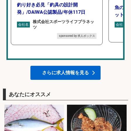
釣り好き必見「釣具の設計開
魚の「
発」/DAIWA公認製品/年休117日
ットを
株式会社スポーツライフプラネッ
会社名
会社名
ツ
sponsored by 求人ボックス
さらに求人情報を見る
あなたにオススメ