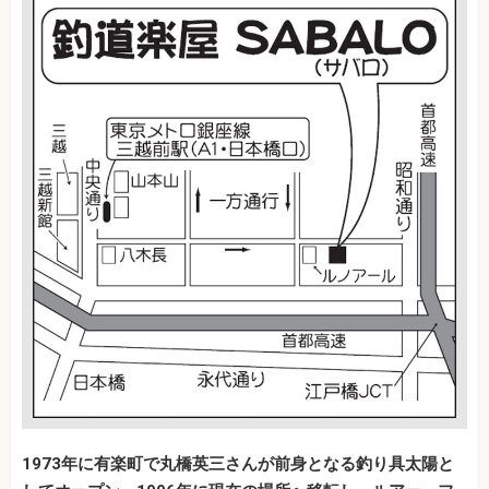
1973年に有楽町で丸橋英三さんが前身となる釣り具太陽と