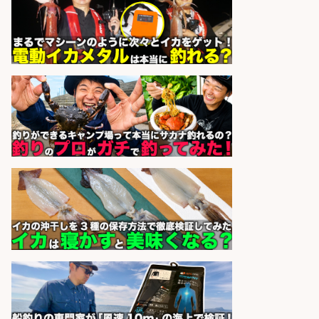
広松久水産株式会社
会社名
sponsored by 求人ボックス
釣り好きを活かす「法人営業」/提
案型ルート営業/直行直帰OK
株式会社スポーツライフプラネ
会社名
ッツ
sponsored by 求人ボックス
和食, 日本料理・懐石料理/店長・店
長候補/ライブ感が満載!魚の価値を
上げ、食とエンタメで地域を元気に!
店長候補募集
魚と肴 いとおかし 魚と肴 いとお
会社名
かし
sponsored by 求人ボックス