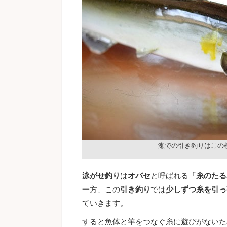
瀬での引き釣りはこの
泳がせ釣り
は
オバセ
と呼ばれる「
糸のたる
一方、この
引き釣り
では
少しずつ糸を引っ
ていきます。
すると魚体と竿をつなぐ糸に遊びがないた