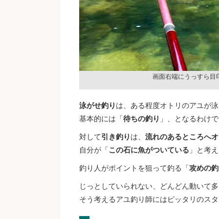
画面右端にうっすら目
泳がせ釣り
は、ある程度オトリのアユが泳
基本的には「
待ちの釣り
」、となるわけで
対して
引き釣り
は、
流れのあるところへオ
自分が「
この石に魚がついている
」と考え
釣り人がポイントを狙って釣る「
攻めの釣
じっとしていられない、どんどん動いて多
そう考えるアユ釣り師にはピッタリのスタ