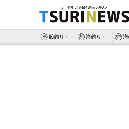
コ
ン
テ
ン
ツ
船釣り
海釣り
海
へ
ス
キ
ッ
プ