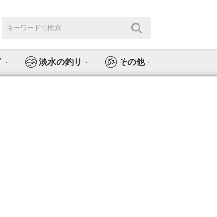
検
検
索:
索
イ
淡水の釣り
その他