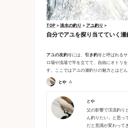
TOP
>
淡水の釣り
>
アユ釣り
>
自分でアユを探り当てていく瀬
アユの友釣り
には、
引き釣り
と呼ばれるサ
ロ場や浅場で竿を立てて、自由にオトリを
す。ここではアユの瀬釣りの魅力とはどん
とや
とや
父の影響で渓流釣り
ん釣りたい」と思っ
だと意識が変わってき