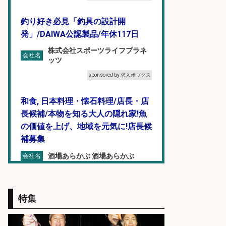
釣り好き必見「釣具の設計開
発」/DAIWA公認製品/年休117日
株式会社スポーツライフプラネ
会社名
ッツ
sponsored by 求人ボックス
和食, 日本料理・懐石料理/店長・店
長候補/本物を知る大人の隠れ家!魚
の価値を上げ、地域を元気に!店長候
補募集
酒場あらかぶ 酒場あらかぶ
会社名
sponsored by 求人ボックス
福岡「現場監督」/釣り好き歓迎/残
特集
業10時間/経験者歓迎