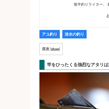
後半釣りライター。
アユ釣り
淡水の釣り
目次
[
show
]
竿をひったくる強烈なアタリは