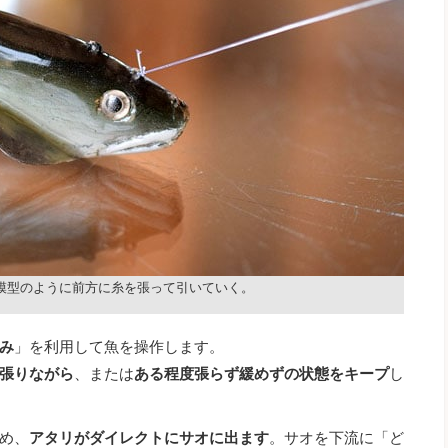
模型のように前方に糸を張って引いていく。
み
」を利用して魚を操作します。
張りながら
、または
ある程度張らず緩めずの状態をキープ
し
め、
アタリがダイレクトにサオに出ます
。サオを下流に「ど