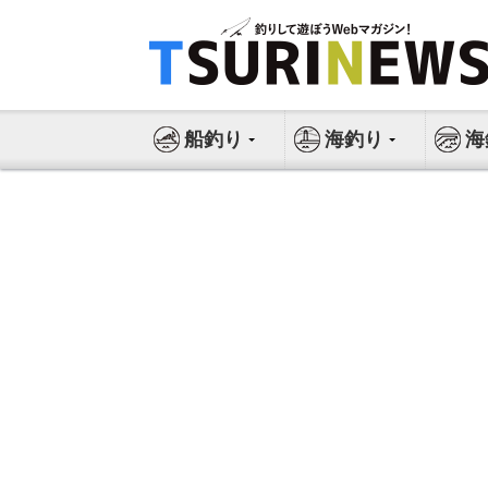
コ
ン
テ
ン
ツ
船釣り
海釣り
海
へ
ス
キ
ッ
プ