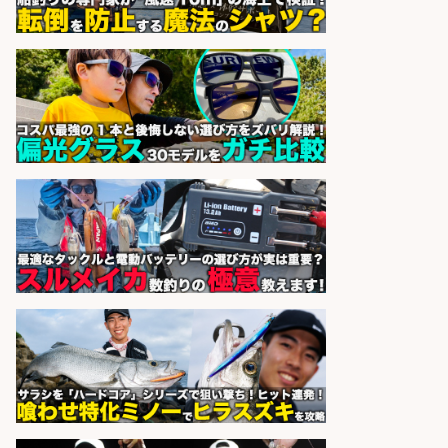
sponsored by 求人ボックス
日払いOKで即日収入/品出し/釣り具
のピッキング 梱包STAFF/大阪府/岸
和田市
株式会社アドミック
会社名
sponsored by 求人ボックス
釣り具メーカーでの釣り竿の販売促
進業務
株式会社天龍
会社名
sponsored by 求人ボックス
釣り具などの出荷作業～～/工場/製
造
UTグループ株式会社
会社名