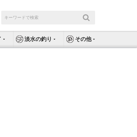
検
検
索:
索
イ
淡水の釣り
その他