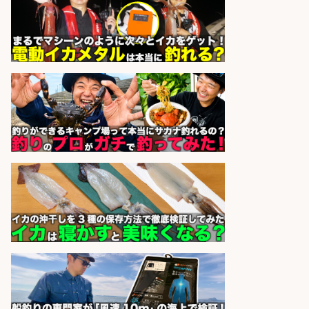
の「総合職」 未経験可
宮崎県漁業協同組合連合会
会社名
sponsored by 求人ボックス
8月開始/釣り具メーカーでの営業ア
シスタントのお仕事/残業なし/即日
勤務可/営業事務/軽作業
株式会社パソナ
会社名
sponsored by 求人ボックス
営業事務/「大津市」「時給1,300
円」小野駅から徒歩6分/釣り具メー
カーの物流事務・営業アシスタン
ト/残業なし×土日祝休み×大型連休
あり/滋賀県/大津市
株式会社ホットスタッフ滋賀
会社名