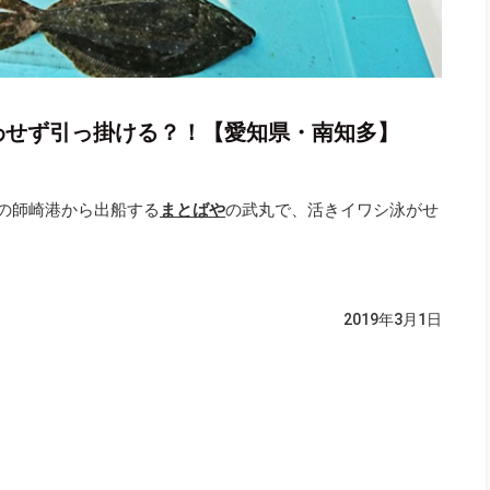
わせず引っ掛ける？！【愛知県・南知多】
町の師崎港から出船する
まとばや
の武丸で、活きイワシ泳がせ
2019年3月1日