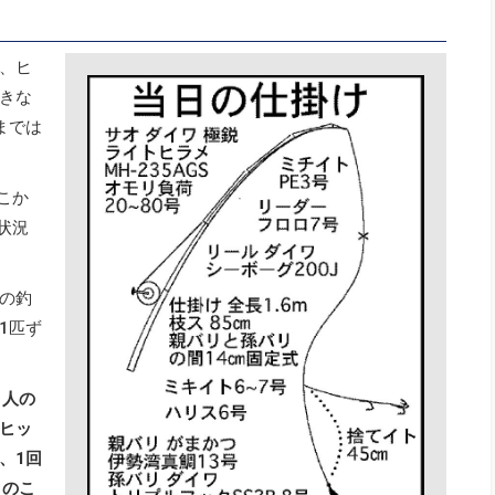
、ヒ
きな
までは
こか
状況
の釣
1匹ず
り人の
ヒッ
、1回
とのこ