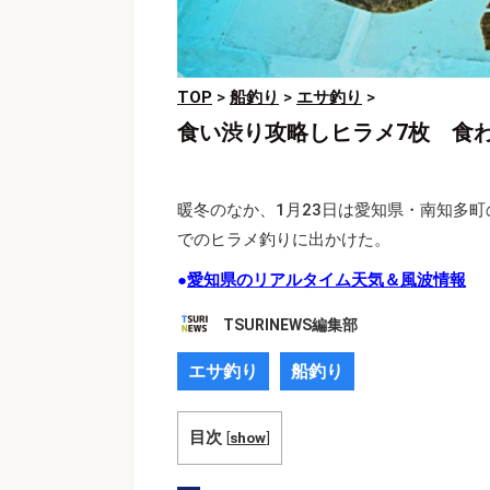
TOP
>
船釣り
>
エサ釣り
>
食い渋り攻略しヒラメ7枚 食
暖冬のなか、1月23日は愛知県・南知多
でのヒラメ釣りに出かけた。
●
愛知県のリアルタイム天気＆風波情報
TSURINEWS編集部
エサ釣り
船釣り
目次
[
show
]