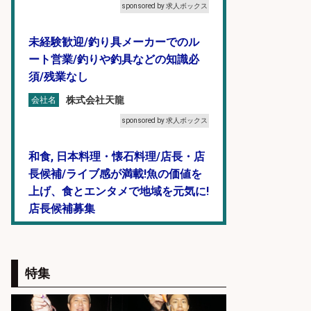
sponsored by 求人ボックス
未経験歓迎/釣り具メーカーでのル
ート営業/釣りや釣具などの知識必
須/残業なし
株式会社天龍
会社名
sponsored by 求人ボックス
和食, 日本料理・懐石料理/店長・店
長候補/ライブ感が満載!魚の価値を
上げ、食とエンタメで地域を元気に!
店長候補募集
魚と肴 いとおかし 魚と肴 いとお
会社名
かし
sponsored by 求人ボックス
特集
宮崎/魚や漁業に関わる現場・事務