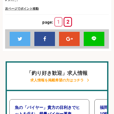
次ページでポイント移動
1
2
page:
「釣り好き歓迎」求人情報
求人情報を掲載希望の方はコチラ
魚の「バイヤー」貴方の目利きでヒ
福岡「
ットを生む、裁量バイヤー募集
10時間