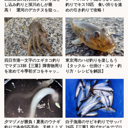
し込み釣りと深川めしが最
釣りでキス10匹 食い渋りを速
高！ 運河のデカチヌを狙って
めの引き釣りで攻略！
みた
四日市港一文字のエギタコ釣り
東京湾のハゼ釣りを楽しもう
でマダコ3杯【三重】障害物周り
【タックル・仕掛け・エサ・釣
を攻めて今季初ダコをキャッ
り方・レシピを解説】
チ！
夕マヅメが勝負！夏夜のウナギ
白子漁港のサビキ釣りでサッパ
釣りで本命5匹手中 天然ミミズ
26匹【三重】投げサビキでブロ