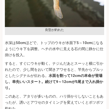
良型が釣れた
水深は50cmほどで、トップのウキが水面下5～10cmになる
ようにウキ下を調整。ヘチの水中に見える石の間に静かに仕
掛けを投入。
すると、すぐにウキが動く。ナジんだあとスーッと横に引か
れたので、少し間をおいて聞きアワせると、竿先からプルッ
としたシグナルが伝わる。
水面を割って12cmの本命が登場
し、幸先いいスタート。続けて9～12cmが5尾まで入れ掛か
り。
このあと、アタリが多いものの、ハリ掛かりしないこともあ
ったが、誘いとアワセのタイミングを変えていくとポツポツ
釣れた。