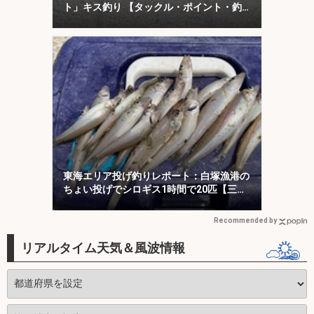
ト」キス釣り 【タックル・ポイント・釣
り方を解説】
東海エリア投げ釣りレポート：白塚漁港の
ちょい投げでシロギス1時間で20匹【三
重】
Recommended by
リアルタイム天気＆風波情報