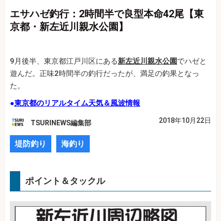
エサハゼ釣行：2時間半で良型本命42尾【東
京都・新左近川親水公園】
9月後半、東京都江戸川区にある
新左近川親水公園
でハゼと
遊んだ。正味2時間半の釣行だったが、満足の釣果となっ
た。
●
東京都のリアルタイム天気＆風波情報
2018年10月22日
TSURINEWS編集部
堤防釣り
海釣り
ポイント＆タックル