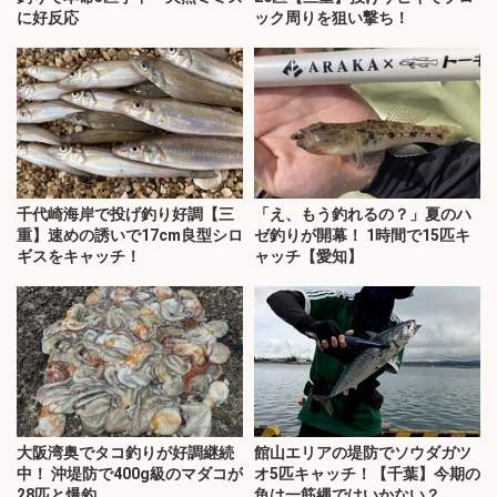
に好反応
ック周りを狙い撃ち！
千代崎海岸で投げ釣り好調【三
「え、もう釣れるの？」夏のハ
重】速めの誘いで17cm良型シロ
ゼ釣りが開幕！ 1時間で15匹キ
ギスをキャッチ！
ャッチ【愛知】
大阪湾奥でタコ釣りが好調継続
館山エリアの堤防でソウダガツ
中！ 沖堤防で400g級のマダコが
オ5匹キャッチ！【千葉】今期の
28匹と爆釣
魚は一筋縄ではいかない？