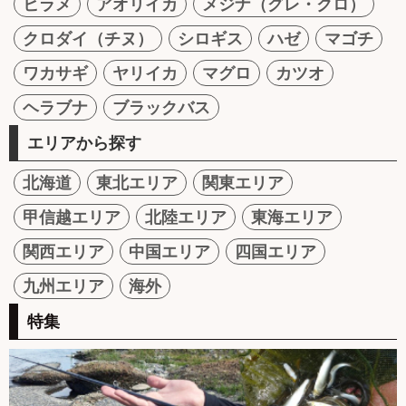
ヒラメ
アオリイカ
メジナ（グレ・クロ）
クロダイ（チヌ）
シロギス
ハゼ
マゴチ
ワカサギ
ヤリイカ
マグロ
カツオ
ヘラブナ
ブラックバス
エリアから探す
北海道
東北エリア
関東エリア
甲信越エリア
北陸エリア
東海エリア
関西エリア
中国エリア
四国エリア
九州エリア
海外
特集