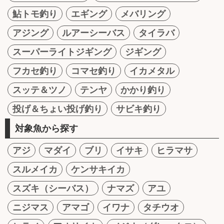
鮎トモ釣り
エギング
メバリング
アジング
ルアーシーバス
タイラバ
スーパーライトジギング
ジギング
フカセ釣り
コマセ釣り
イカメタル
スッテ＆ツノ
テンヤ
かかり釣り
投げ＆ちょい投げ釣り
サビキ釣り
対象魚から探す
アジ
マダイ
ブリ
イサキ
ヒラマサ
スルメイカ
ケンサキイカ
スズキ（シーバス）
ナマズ
アユ
ニジマス
アマゴ
イワナ
タチウオ