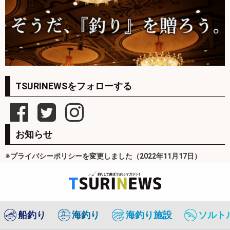
TSURINEWSをフォローする
お知らせ
※プライバシーポリシーを変更しました（2022年11月17日）
船釣り
海釣り
海釣り施設
ソルト