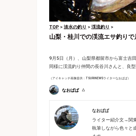
TOP
>
淡水の釣り
>
渓流釣り
>
山梨・桂川での渓流エサ釣りで
9月5日（月）、山梨県都留市から富士吉
同様に渓流釣り仲間の長谷川さんと、良型
（アイキャッチ画像提供：TSURINEWSライターなおぱぱ）
なおぱぱ
なおぱぱ
ライター紹介文→関
執筆しながら色々と