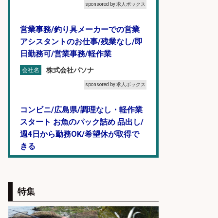
sponsored by 求人ボックス
営業事務/釣り具メーカーでの営業
アシスタントのお仕事/残業なし/即
日勤務可/営業事務/軽作業
株式会社パソナ
会社名
sponsored by 求人ボックス
コンビニ/広島県/調理なし・軽作業
スタート お魚のパック詰め 品出し/
週4日から勤務OK/希望休が取得で
きる
株式会社ホットスタッフ五日市
会社名
sponsored by 求人ボックス
特集
人材紹介事業責任者候補/飲食業界
向けSaaS企業「魚ぽち」/東証グロ