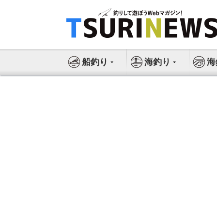
コ
ン
テ
ン
ツ
船釣り
海釣り
海
へ
ス
キ
ッ
プ