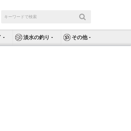
検
検
索:
索
イ
淡水の釣り
その他