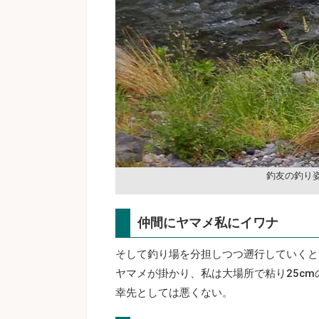
釣友の釣り
仲間にヤマメ私にイワナ
そして釣り場を分担しつつ遡行していくと
ヤマメが掛かり、私は大場所で粘り25c
幸先としては悪くない。