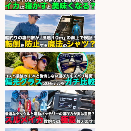
株式会社旬
会社名
sponsored by 求人ボックス
魚の調理経験が活かせる「鮮魚加
工/食品工場スタッフ」
株式会社松屋フーズ
会社名
sponsored by 求人ボックス
EC事業責任者候補/飲食業界向け
SaaS企業「魚ぽち」/東証グロース
市場上場
株式会社フーディソン
会社名
sponsored by 求人ボックス
さらに求人情報を見る