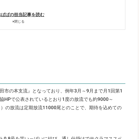
おぱぱの担当記事を読む
×
閉じる
田市の本支流』となっており、例年3月～9月まで月1回第1
HPで公表されているとおり1度の放流でも約9000～
日）の放流は定期放流11000尾とのことで、期待を込めての
イト0.8号を竿いっぱいに結び、通し仕掛けでサクラマススペ