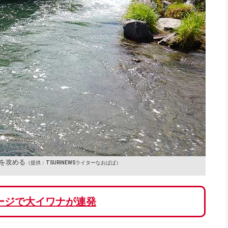
を攻める
（提供：TSURINEWSライターなおぱぱ）
ージで大イワナが連発