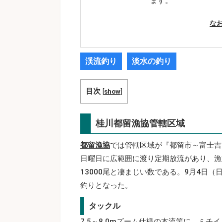
ます。
な
渓流釣り
淡水の釣り
目次
[
show
]
桂川都留漁協管轄区域
都留漁協
では管轄区域が『都留市～富士吉
日曜日に広範囲に渡り定期放流があり、漁協
13000尾と凄まじい数である。9月4日（
釣りとなった。
タックル
7.5～8.0mズーム仕様の本流竿に、ミチ