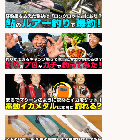
ース市場上場
株式会社フーディソン
会社名
sponsored by 求人ボックス
魚の「バイヤー」貴方の目利きでヒ
ットを生む、裁量バイヤー募集
株式会社コムライン
会社名
sponsored by 求人ボックス
フィッシング用品の「製品開発設
計」
メガバス株式会社
会社名
sponsored by 求人ボックス
魚をさばける方必見「鮮魚部門スタ
ッフ」/3つの働き方が選べる