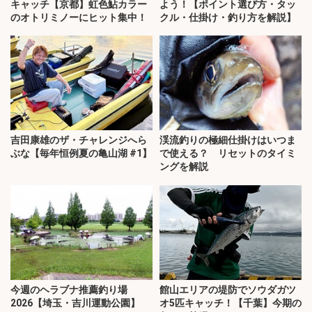
キャッチ【京都】虹色鮎カラー
よう！【ポイント選び方・タッ
のオトリミノーにヒット集中！
クル・仕掛け・釣り方を解説】
吉田康雄のザ・チャレンジへら
渓流釣りの極細仕掛けはいつま
ぶな【毎年恒例夏の亀山湖 #1】
で使える？ リセットのタイミ
ングを解説
今週のヘラブナ推薦釣り場
館山エリアの堤防でソウダガツ
2026【埼玉・吉川運動公園】
オ5匹キャッチ！【千葉】今期の