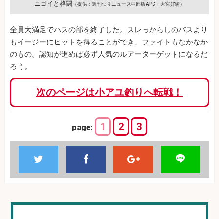
ニゴイと格闘
（提供：週刊つりニュース中部版APC・大宮好騎）
全員大満足でハスの部を終了した。スレっからしのバスより
もイージーにヒットを得ることができ、ファイトもなかなか
のもの。認知が進めば必ず人気のルアーターゲットになるだ
ろう。
次のページは小アユ釣りへ転戦！
1
2
3
page: