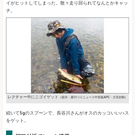
イがヒットしてしまった。散々走り回られてなんとかキャッ
チ。
レクチャー中にニゴイゲット
（提供：週刊つりニュース中部版APC・大宮好騎）
続いて5gのスプーンで、長谷川さんがオスのカッコいいハス
をゲット。