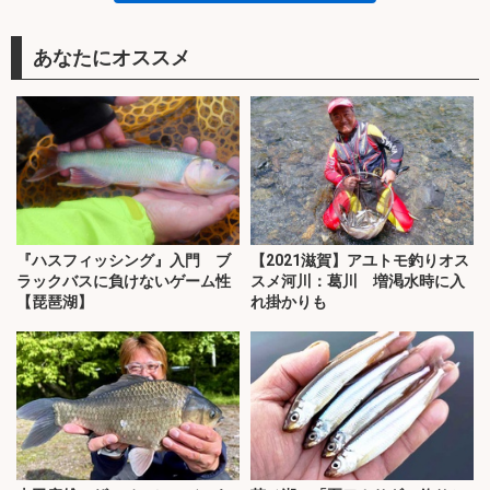
あなたにオススメ
『ハスフィッシング』入門 ブ
【2021滋賀】アユトモ釣りオス
ラックバスに負けないゲーム性
スメ河川：葛川 増渇水時に入
【琵琶湖】
れ掛かりも