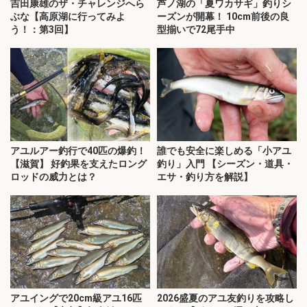
吉田康雄のザ・チャレンジへら
芦ノ湖の「夏ワカサギ」釣りシ
ぶな【高原湖に行ってみよ
ーズンが開幕！ 10cm前後の良
う！：第3回】
型揃いで72尾手中
アユルアー釣行で40匹の爆釣！
誰でも安全に楽しめる「小アユ
【滋賀】 好釣果を支えたロング
釣り」入門 【シーズン・道具・
ロッドの威力とは？
エサ・釣り方を解説】
アユイングで20cm級アユ16匹
2026盛夏のアユ友釣りを攻略し