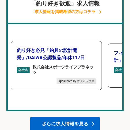
「釣り好き歓迎」求人情報
求人情報を掲載希望の方はコチラ
釣り好き必見「釣具の設計開
フィッ
発」/DAIWA公認製品/年休117日
計」
株式会社スポーツライフプラネッ
会社名
会社名
ツ
sponsored by 求人ボックス
さらに求人情報を見る