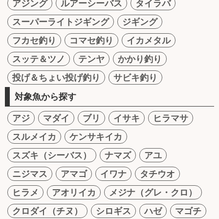
アジング
ルアーシーバス
タイラバ
スーパーライトジギング
ジギング
フカセ釣り
コマセ釣り
イカメタル
スッテ＆ツノ
テンヤ
かかり釣り
投げ＆ちょい投げ釣り
サビキ釣り
対象魚から探す
アジ
マダイ
ブリ
イサキ
ヒラマサ
スルメイカ
ケンサキイカ
スズキ（シーバス）
ナマズ
アユ
ニジマス
アマゴ
イワナ
タチウオ
ヒラメ
アオリイカ
メジナ（グレ・クロ）
クロダイ（チヌ）
シロギス
ハゼ
マゴチ