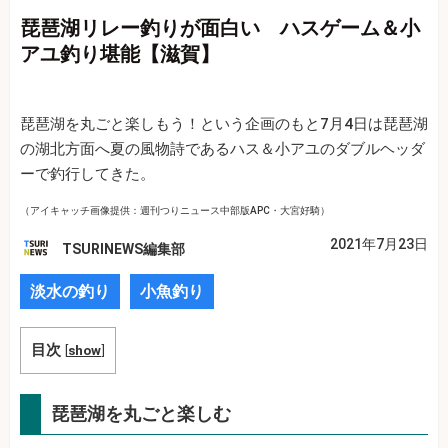
琵琶湖リレー釣りが面白い ハスゲーム＆小
アユ釣り堪能【滋賀】
琵琶湖を丸ごと楽しもう！という企画のもと7月4日は琵琶湖
の湖北方面へ夏の風物詩であるハス＆小アユのダブルヘッダ
ーで釣行してきた。
（アイキャッチ画像提供：週刊つりニュース中部版APC・大宮好騎）
2021年7月23日
TSURINEWS編集部
淡水の釣り
小魚釣り
目次
[
show
]
琵琶湖を丸ごと楽しむ