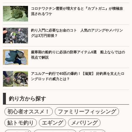
コロナワクチン需要が増大すると『カブトガニ』が積極放
流されるワケ
釣り入門に必要なお金のコト 人気のアジングやメバリン
グは3万円前後？
厳寒期の船釣りに必須の防寒アイテム6選 船上ならではの
視点で解説
アユルアー釣行で40匹の爆釣！【滋賀】 好釣果を支えたロ
ングロッドの威力とは？
釣り方から探す
初心者オススメ！
ファミリーフィッシング
鮎トモ釣り
エギング
メバリング