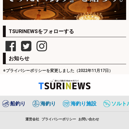
TSURINEWSをフォローする
お知らせ
※プライバシーポリシーを変更しました（2022年11月17日）
船釣り
海釣り
海釣り施設
ソルト
運営会社
プライバシーポリシー
お問い合わせ