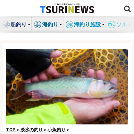
コ
ン
テ
船釣り
海釣り
海釣り施設
ソルト
ン
ツ
へ
ス
キ
ッ
プ
TOP
>
淡水の釣り
>
小魚釣り
>