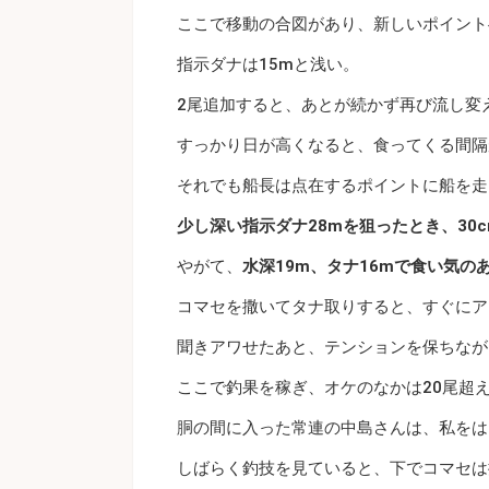
ここで移動の合図があり、新しいポイント
指示ダナは15mと浅い。
2尾追加すると、あとが続かず再び流し変
すっかり日が高くなると、食ってくる間隔
それでも船長は点在するポイントに船を走
少し深い指示ダナ28mを狙ったとき、30
やがて、
水深19m、タナ16mで食い気の
コマセを撒いてタナ取りすると、すぐにア
聞きアワせたあと、テンションを保ちなが
ここで釣果を稼ぎ、オケのなかは20尾超
胴の間に入った常連の中島さんは、私をは
しばらく釣技を見ていると、下でコマセは