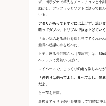
ず、指示ダナで竿先をチョンチョンと小刻
動かし、フワフワッとソフトに誘って食わ
いる。
アタリがあってもすぐには上げず、追い食
狙ってダブル、トリプルで抜き上げていく
「食い気のある群れを探し当ててくれたね
船長へ感謝の弁を述べた。
トモに座る長谷部さん（茂原市）は、80
ベテランで元気いっぱい。
マイペースで、じっくり釣趣を楽しみなが
「沖釣りは釣ってよし、食べてよし、健康
だよ」
と一荷を披露。
最後までイサキ釣りを堪能して11時に沖