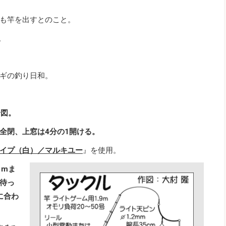
も竿を出すとのこと。
。
ギの釣り日和。
合図。
全閉、上窓は4分の1開ける。
イプ（白）／マルキユー
』を使用。
1mま
待っ
に合わ