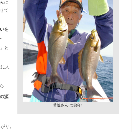
みに
せて
いを
。
」と
歳に大
ら
の源
常連さんは爆釣！
上がり。