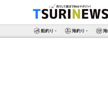
コ
ン
テ
ン
ツ
船釣り
海釣り
海
へ
ス
キ
ッ
プ