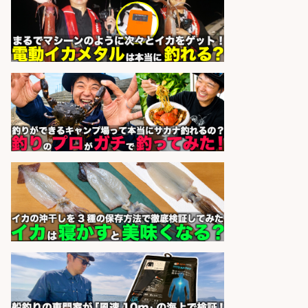
語学力を活かせるフィッシング用品
の「海外営業」/年休125日
株式会社ジャッカル
会社名
sponsored by 求人ボックス
魚の調理経験が活かせる「鮮魚加
工/食品工場スタッフ」
株式会社松屋フーズ
会社名
sponsored by 求人ボックス
香川県のおいしい魚を届ける「提
案・加工の工程管理」未経験OK
株式会社高松東魚市場
会社名
sponsored by 求人ボックス