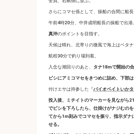
全員、右舷側に並ぶ。
さらにコマセ係として、操船の合間に船長
午前4時20分、中井成明船長の操船で出港
真沖
のポイントを目指す。
天候は晴れ、北寄りの微風で海上はベタナ
航程30分で釣り場到着。
入念な潮回りのあと、
タナ18mで開始の
ビシにアミコマセをきつめに詰め、下部は
付けエサは持参した『
バイオベイトいかタ
投入後、ミチイトのマーカーを見ながら2
でビシを下ろしたら、仕掛けがナジむのを
てから1m刻みでコマセを振り、指示ダナ
せる。