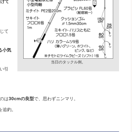
下げて
じて
る小気
当日のタックル例。
い引
のは
30cmの良型
で、思わずニンマリ。
を追釣。