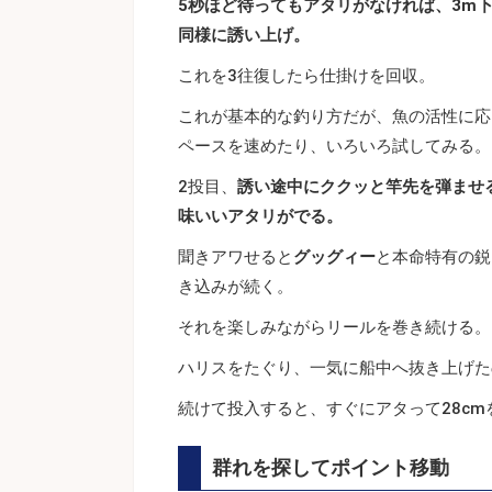
5秒ほど待ってもアタリがなければ、3m
同様に誘い上げ。
これを3往復したら仕掛けを回収。
これが基本的な釣り方だが、魚の活性に応
ペースを速めたり、いろいろ試してみる。
2投目、
誘い途中にククッと竿先を弾ませ
味いいアタリがでる。
聞きアワせると
グッグィー
と本命特有の鋭
き込みが続く。
それを楽しみながらリールを巻き続ける。
ハリスをたぐり、一気に船中へ抜き上げた
続けて投入すると、すぐにアタって28cm
群れを探してポイント移動