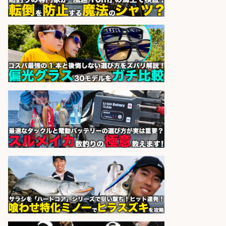
宮崎の魚を届ける「水産品販売スタ
ッフ」 年休128日 未経験可
宮崎県漁業協同組合連合会
会社名
sponsored by 求人ボックス
経験者歓迎魚の「製造加工スタッ
フ」/船橋勤務/シフト制
株式会社一光園
会社名
sponsored by 求人ボックス
さらに求人情報を見る