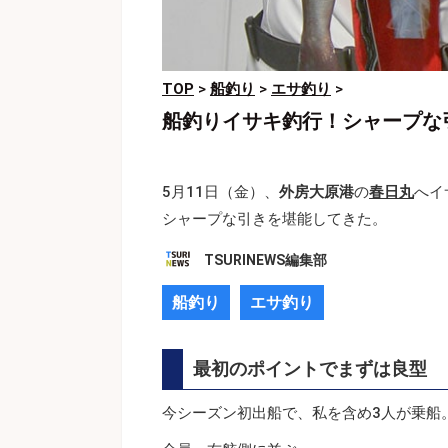
TOP
>
船釣り
>
エサ釣り
>
船釣りイサキ釣行！シャープな
5月11日（金）、
外房大原港
の
春日丸
へイ
シャープな引きを堪能してきた。
TSURINEWS編集部
船釣り
エサ釣り
最初のポイントでまずは良型
今シーズン初出船で、私を含め3人が乗船