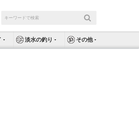
検
検
索:
索
イ
淡水の釣り
その他