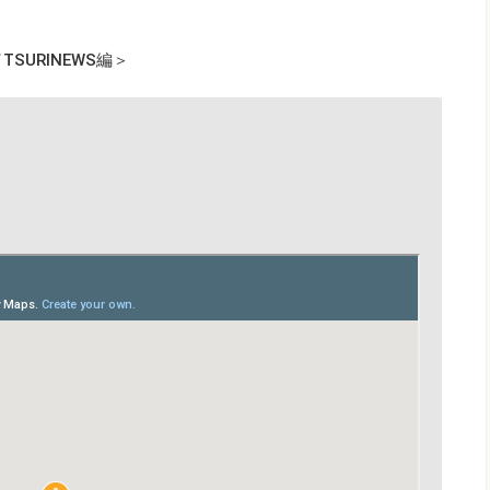
SURINEWS編＞