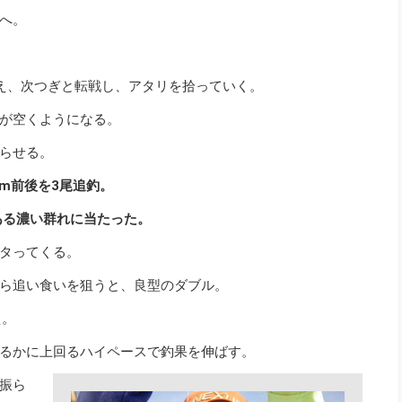
へ。
え、次つぎと転戦し、アタリを拾っていく。
が空くようになる。
らせる。
cm前後を3尾追釣。
ある濃い群れに当たった。
タってくる。
ら追い食いを狙うと、良型のダブル。
え。
るかに上回るハイペースで釣果を伸ばす。
振ら