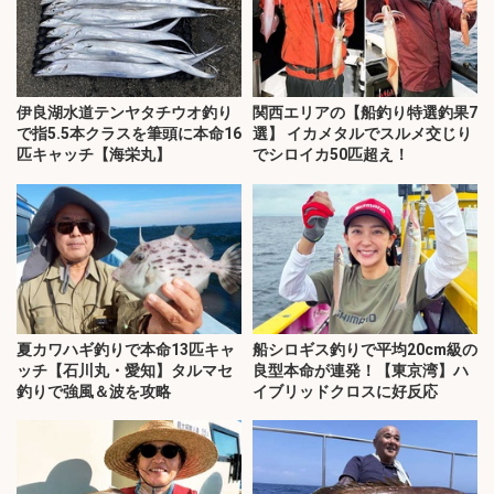
伊良湖水道テンヤタチウオ釣り
関西エリアの【船釣り特選釣果7
で指5.5本クラスを筆頭に本命16
選】 イカメタルでスルメ交じり
匹キャッチ【海栄丸】
でシロイカ50匹超え！
夏カワハギ釣りで本命13匹キャ
船シロギス釣りで平均20cm級の
ッチ【石川丸・愛知】タルマセ
良型本命が連発！【東京湾】ハ
釣りで強風＆波を攻略
イブリッドクロスに好反応