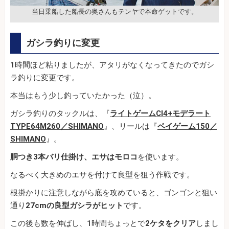
当日乗船した船長の奥さんもテンヤで本命ゲットです。
ガシラ釣りに変更
1時間ほど粘りましたが、アタリがなくなってきたのでガシ
ラ釣りに変更です。
本当はもう少し釣っていたかった（泣）。
ガシラ釣りのタックルは、『
ライトゲームCI4+モデラート
TYPE64M260／SHIMANO
』、リールは『
ベイゲーム150／
SHIMANO
』。
胴つき3本バリ仕掛け、エサはモロコ
を使います。
なるべく大きめのエサを付けて良型を狙う作戦です。
根掛かりに注意しながら底を攻めていると、ゴンゴンと狙い
通り
27cmの良型ガシラがヒット
です。
この後も数を伸ばし、1時間ちょっとで
2ケタをクリア
しまし