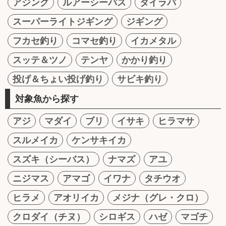
アジング
ルアーシーバス
タイラバ
スーパーライトジギング
ジギング
フカセ釣り
コマセ釣り
イカメタル
スッテ＆ツノ
テンヤ
かかり釣り
投げ＆ちょい投げ釣り
サビキ釣り
対象魚から探す
アジ
マダイ
ブリ
イサキ
ヒラマサ
スルメイカ
ケンサキイカ
スズキ（シーバス）
ナマズ
アユ
ニジマス
アマゴ
イワナ
タチウオ
ヒラメ
アオリイカ
メジナ（グレ・クロ）
クロダイ（チヌ）
シロギス
ハゼ
マゴチ