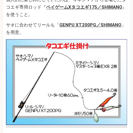
コエギ専用ロッド『
ベイゲームXタコエギ175／SHIMANO
』
を使うこと。
サオに合わせてリールも「
GENPU XT200PG／SHIMANO
」
を用意。