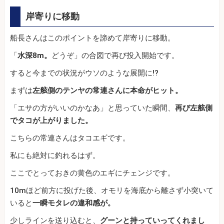
岸寄りに移動
船長さんはこのポイントを諦めて岸寄りに移動。
「
水深8m。
どうぞ」の合図で再び投入開始です。
すると今までの状況がウソのような展開に!?
まずは
左舷側のテンヤの常連さんに本命がヒット。
「エサの方がいいのかなあ」と思っていた瞬間、
再び左舷側
でタコが上がりました。
こちらの常連さんはタコエギです。
私にも絶対に釣れるはず。
ここでとっておきの黄色のエギにチェンジです。
10mほど前方に投げた後、オモリを海底から離さず小突いて
いると
一瞬モタレの違和感が。
少しラインを送り込むと、
グーンと持っていってくれまし