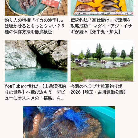
釣り人の特権『イカの沖干し』
伝統釣法「高仕掛け」で速潮を
は寝かせるともっとウマい？ 3
攻略成功！ マダイ・アジ・イサ
種の保存方法を徹底検証
ギが続々【畑中丸・加太】
YouTubeで憧れた【山岳渓流釣
今週のヘラブナ推薦釣り場
りの世界】へ飛び込もう デビ
2026【埼玉・吉川運動公園】
ューにオススメの「椹島」を紹
介！