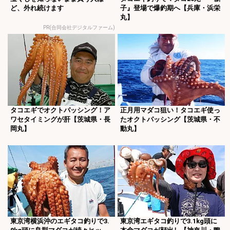
ど、外れ続けます
子』登場で爆釣期へ【兵庫・浜栄
丸】
PR(合同会社デジタルファーム)
タコエギでオクトパッシング！ア
正月用マダコ狙い！タコエギ使っ
ワセタイミングが肝【茨城県・長
たオクトパッシング【茨城県・不
岡丸】
動丸】
東京湾横浜沖のエギタコ釣りで3.
東京湾エギタコ釣りで3.1kg頭に