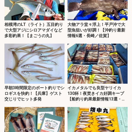
相模湾のLT（ライト）五目釣り
大物アラ堂々浮上！平戸沖で大
で大型アジにシロアマダイなど
型魚狙いが好調！【沖釣り最新
多彩釣果！【まごうの丸】
情報6選・長崎／佐賀】
早朝3時間限定のボート釣りでシ
イカメタルでも良型ヤリイカ
ロギスを快釣！【兵庫】ゲスト
130杯！夜焚きイカ好調キープ
交じりでヒット多発
【船釣り釣果最新情報13選・玄
界灘】