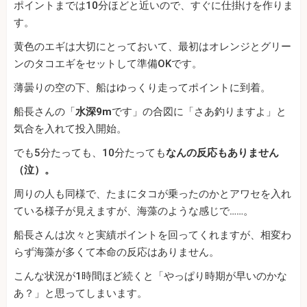
ポイントまでは10分ほどと近いので、すぐに仕掛けを作りま
す。
黄色のエギは大切にとっておいて、最初はオレンジとグリー
ンのタコエギをセットして準備OKです。
薄曇りの空の下、船はゆっくり走ってポイントに到着。
船長さんの「
水深9m
です」の合図に「さあ釣りますよ」と
気合を入れて投入開始。
でも5分たっても、10分たっても
なんの反応もありません
（泣）。
周りの人も同様で、たまにタコが乗ったのかとアワセを入れ
ている様子が見えますが、海藻のような感じで……。
船長さんは次々と実績ポイントを回ってくれますが、相変わ
らず海藻が多くて本命の反応はありません。
こんな状況が1時間ほど続くと「やっぱり時期が早いのかな
あ？」と思ってしまいます。