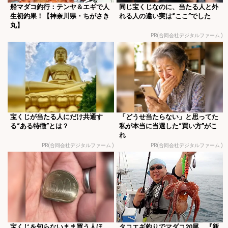
船マダコ釣行：テンヤ＆エギで人
同じ宝くじなのに、当たる人と外
生初釣果！【神奈川県・ちがさき
れる人の違い実は“ここ”でした
丸】
PR(合同会社デジタルファーム )
宝くじが当たる人にだけ共通す
「どうせ当たらない」と思ってた
る“ある特徴”とは？
私が本当に当選した“買い方”がこ
れ
PR(合同会社デジタルファーム )
PR(合同会社デジタルファーム )
宝くじを知らないまま買う人ほ
タコエギ釣りでマダコ20尾 『新