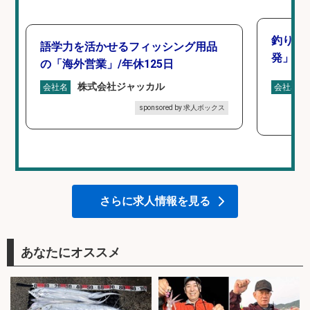
釣り好
語学力を活かせるフィッシング用品
発」/D
の「海外営業」/年休125日
株式会社ジャッカル
会社名
会社名
sponsored by 求人ボックス
さらに求人情報を見る
あなたにオススメ