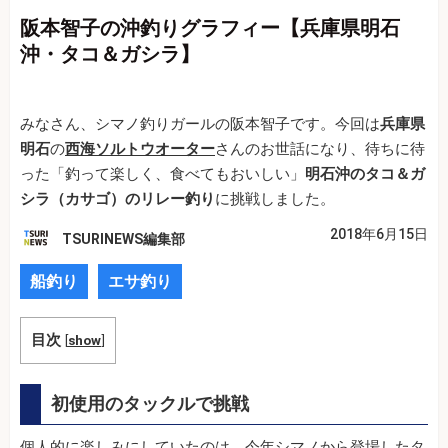
阪本智子の沖釣りグラフィー【兵庫県明石
沖・タコ＆ガシラ】
みなさん、シマノ釣りガールの阪本智子です。今回は
兵庫県
明石
の
西海ソルトウオーター
さんのお世話になり、待ちに待
った「釣って楽しく、食べてもおいしい」
明石沖のタコ＆ガ
シラ（カサゴ）のリレー釣り
に挑戦しました。
2018年6月15日
TSURINEWS編集部
船釣り
エサ釣り
目次
[
show
]
初使用のタックルで挑戦
個人的に楽しみにしていたのは、今年シマノから登場したタ