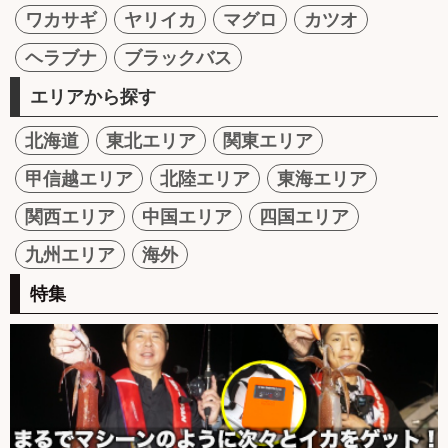
ワカサギ
ヤリイカ
マグロ
カツオ
ヘラブナ
ブラックバス
エリアから探す
北海道
東北エリア
関東エリア
甲信越エリア
北陸エリア
東海エリア
関西エリア
中国エリア
四国エリア
九州エリア
海外
特集