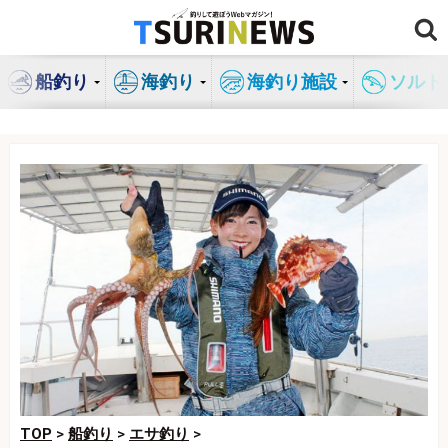
コ
ン
テ
船釣り
海釣り
海釣り施設
ソルト
ン
ツ
へ
ス
キ
ッ
プ
TOP
>
船釣り
>
エサ釣り
>