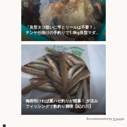
「良型タコ狙いに竿とリールは不要？」
テンヤ仕掛けの手釣りで1.8kg良型マダ
コ！【川崎丸・東京湾】
梅雨明ければ夏ハゼ釣りが開幕！ 夕涼み
フィッシングで数釣り満喫【紀の川】
Recommended by