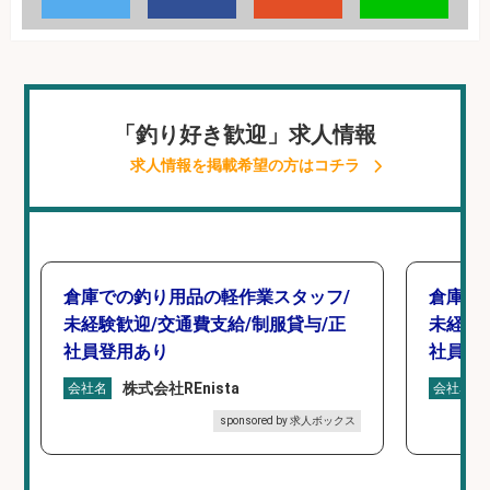
「釣り好き歓迎」求人情報
求人情報を掲載希望の方はコチラ
倉庫での釣り用品の軽作業スタッフ/
倉庫で
未経験歓迎/交通費支給/制服貸与/正
未経験
社員登用あり
社員登
株式会社REnista
会社名
会社名
sponsored by 求人ボックス