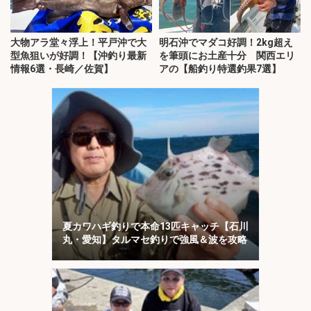
大物アラ堂々浮上！平戸沖で大
明石沖でマダコ好調！2kg超え
型魚狙いが好調！【沖釣り最新
を筆頭にお土産十分 関西エリ
情報6選・長崎／佐賀】
アの【船釣り特選釣果7選】
夏カワハギ釣りで本命13匹キャッチ【石川
丸・愛知】タルマセ釣りで強風＆波を攻略