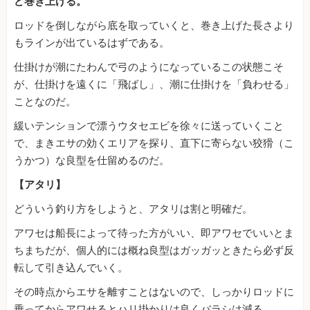
ど巻き上げる。
ロッドを倒しながら底を取っていくと、巻き上げた長さより
もラインが出ているはずである。
仕掛けが潮にたわんで弓のようになっているこの状態こそ
が、仕掛けを遠くに「飛ばし」、潮に仕掛けを「負わせる」
ことなのだ。
緩いテンションで漂うウタセエビを徐々に送っていくこと
で、まきエサの効くエリアを探り、直下に寄らない狡猾（こ
うかつ）な良型を仕留めるのだ。
【アタリ】
どういう釣り方をしようと、アタリは割と明確だ。
アワセは船長によって待った方がいい、即アワセでいいとま
ちまちだが、個人的には概ね良型はガッガッときたら必ず反
転して引き込んでいく。
その時点からエサを離すことはないので、しっかりロッドに
乗ってからアワせるとハリ掛かりは良くバラシは減る。