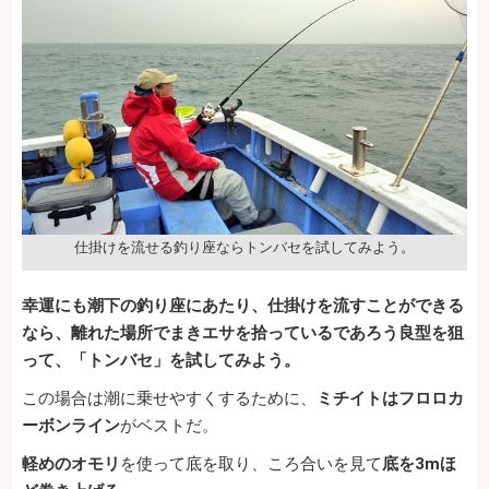
仕掛けを流せる釣り座ならトンバセを試してみよう。
幸運にも潮下の釣り座にあたり、仕掛けを流すことができる
なら、離れた場所でまきエサを拾っているであろう良型を狙
って、「トンバセ」を試してみよう。
この場合は潮に乗せやすくするために、
ミチイトはフロロカ
ーボンライン
がベストだ。
軽めのオモリ
を使って底を取り、ころ合いを見て
底を3mほ