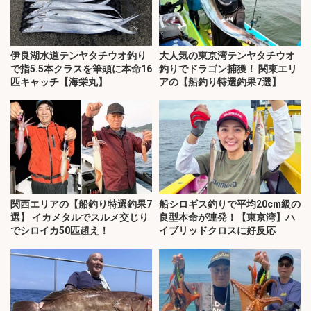
伊良湖水道テンヤタチウオ釣り
大人気の東京湾テンヤタチウオ
で指5.5本クラスを筆頭に本命16
釣りでドラゴン捕獲！ 関東エリ
匹キャッチ【海栄丸】
アの【船釣り特選釣果7選】
関西エリアの【船釣り特選釣果7
船シロギス釣りで平均20cm級の
選】 イカメタルでスルメ交じり
良型本命が連発！【東京湾】ハ
でシロイカ50匹超え！
イブリッドクロスに好反応