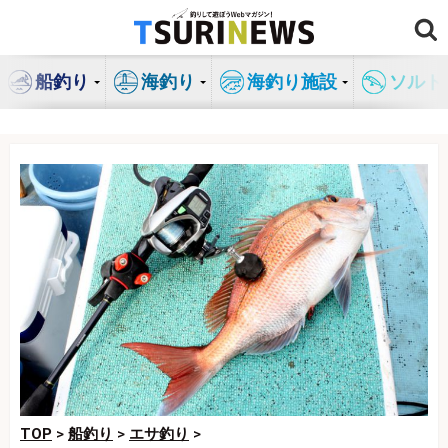
コ
ン
テ
船釣り
海釣り
海釣り施設
ソルト
ン
ツ
へ
ス
キ
ッ
プ
TOP
>
船釣り
>
エサ釣り
>