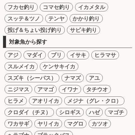
フカセ釣り
コマセ釣り
イカメタル
スッテ＆ツノ
テンヤ
かかり釣り
投げ＆ちょい投げ釣り
サビキ釣り
対象魚から探す
アジ
マダイ
ブリ
イサキ
ヒラマサ
スルメイカ
ケンサキイカ
スズキ（シーバス）
ナマズ
アユ
ニジマス
アマゴ
イワナ
タチウオ
ヒラメ
アオリイカ
メジナ（グレ・クロ）
クロダイ（チヌ）
シロギス
ハゼ
マゴチ
ワカサギ
ヤリイカ
マグロ
カツオ