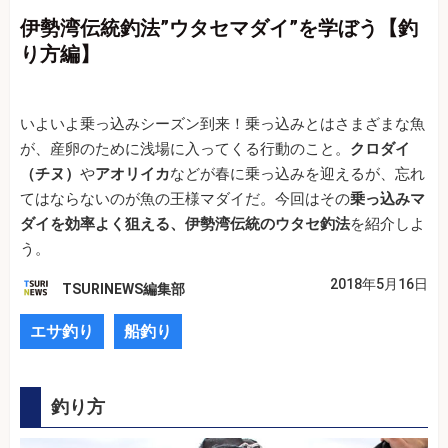
伊勢湾伝統釣法”ウタセマダイ”を学ぼう【釣
り方編】
いよいよ乗っ込みシーズン到来！乗っ込みとはさまざまな魚
が、産卵のために浅場に入ってくる行動のこと。
クロダイ
（チヌ）
や
アオリイカ
などが春に乗っ込みを迎えるが、忘れ
てはならないのが魚の王様マダイだ。今回はその
乗っ込みマ
ダイを効率よく狙える、伊勢湾伝統のウタセ釣法
を紹介しよ
う。
2018年5月16日
TSURINEWS編集部
エサ釣り
船釣り
釣り方