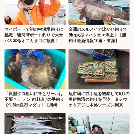
マイボートで初の中深場釣りに
金洲のスルメイカ泳がせ釣りで
挑戦 駿河湾ボート釣りで大サ
8kg大型マハタ堂々浮上！【船
バ＆本命オニカサゴに歓喜！
釣り最新情報10選・東海】
「良型タコ狙いに竿とリールは
魚市場に並ぶ魚を観察して8月の
不要？」 テンヤ仕掛けの手釣り
奥伊勢湾の釣りを予測 タチウ
で1.8kg良型マダコ！【川崎
オ＆アジに本格シーズン到来
丸・東京湾】