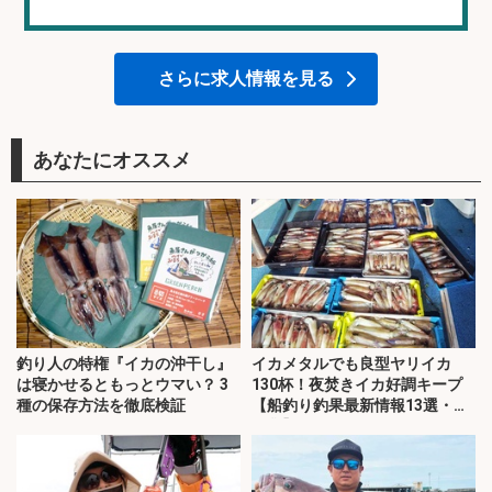
さらに求人情報を見る
あなたにオススメ
釣り人の特権『イカの沖干し』
イカメタルでも良型ヤリイカ
は寝かせるともっとウマい？ 3
130杯！夜焚きイカ好調キープ
種の保存方法を徹底検証
【船釣り釣果最新情報13選・玄
界灘】