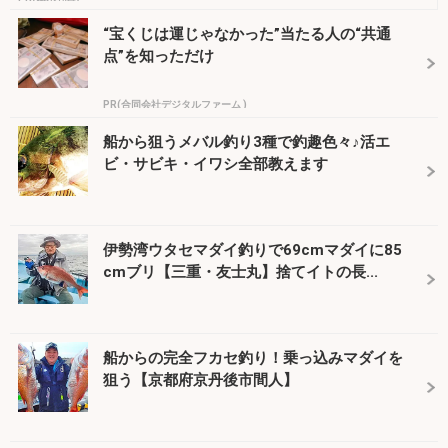
“宝くじは運じゃなかった”当たる人の“共通
点”を知っただけ
PR(合同会社デジタルファーム )
船から狙うメバル釣り3種で釣趣色々♪活エ
ビ・サビキ・イワシ全部教えます
伊勢湾ウタセマダイ釣りで69cmマダイに85
cmブリ【三重・友士丸】捨てイトの長...
船からの完全フカセ釣り！乗っ込みマダイを
狙う【京都府京丹後市間人】