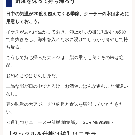
鮮度を保って持ち帰ろう
日中の気温が20度を超えてくる季節、クーラーの氷は多めに
用意しておこう。
イケスがあれば生かしておき、沖上がりの後に1匹ずつ絞め
て血抜きをし、海水を入れた氷に浸けてしっかり冷やして持
ち帰る。
こうして持ち帰った大アジは、脂の乗りも良くその味は絶
品。
お勧めはやはり刺し身だ。
上品な脂が口の中でとろけ、お酒やごはんが進むこと間違い
なし。
春の味覚の大アジ、ぜひ釣趣と食味を堪能していただきた
い。
＜週刊つりニュース中部版 編集部／TSURINEWS編＞
【タックル＆仕掛け編】はコチラ