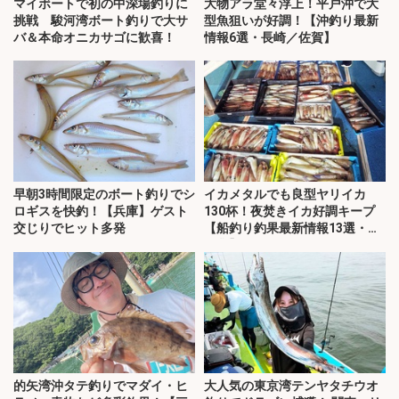
マイボートで初の中深場釣りに
大物アラ堂々浮上！平戸沖で大
挑戦 駿河湾ボート釣りで大サ
型魚狙いが好調！【沖釣り最新
バ＆本命オニカサゴに歓喜！
情報6選・長崎／佐賀】
早朝3時間限定のボート釣りでシ
イカメタルでも良型ヤリイカ
ロギスを快釣！【兵庫】ゲスト
130杯！夜焚きイカ好調キープ
交じりでヒット多発
【船釣り釣果最新情報13選・玄
界灘】
的矢湾沖タテ釣りでマダイ・ヒ
大人気の東京湾テンヤタチウオ