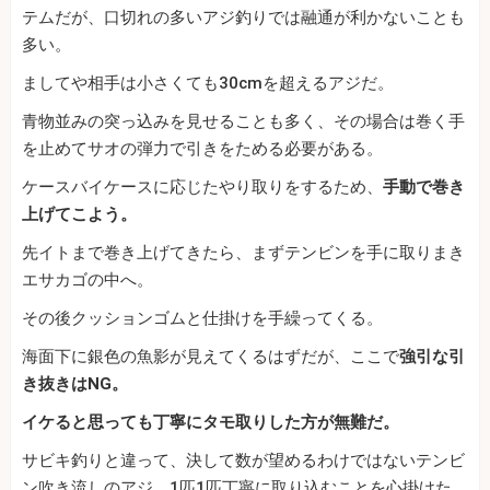
テムだが、口切れの多いアジ釣りでは融通が利かないことも
多い。
ましてや相手は小さくても30cmを超えるアジだ。
青物並みの突っ込みを見せることも多く、その場合は巻く手
を止めてサオの弾力で引きをためる必要がある。
ケースバイケースに応じたやり取りをするため、
手動で巻き
上げてこよう。
先イトまで巻き上げてきたら、まずテンビンを手に取りまき
エサカゴの中へ。
その後クッションゴムと仕掛けを手繰ってくる。
海面下に銀色の魚影が見えてくるはずだが、ここで
強引な引
き抜きはNG。
イケると思っても丁寧にタモ取りした方が無難だ。
サビキ釣りと違って、決して数が望めるわけではないテンビ
ン吹き流しのアジ、1匹1匹丁寧に取り込むことを心掛けた