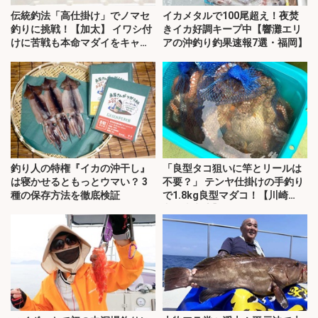
伝統釣法「高仕掛け」でノマセ
イカメタルで100尾超え！夜焚
釣りに挑戦！【加太】 イワシ付
きイカ好調キープ中【響灘エリ
けに苦戦も本命マダイをキャッ
アの沖釣り釣果速報7選・福岡】
チ！
釣り人の特権『イカの沖干し』
「良型タコ狙いに竿とリールは
は寝かせるともっとウマい？ 3
不要？」 テンヤ仕掛けの手釣り
種の保存方法を徹底検証
で1.8kg良型マダコ！【川崎
丸・東京湾】