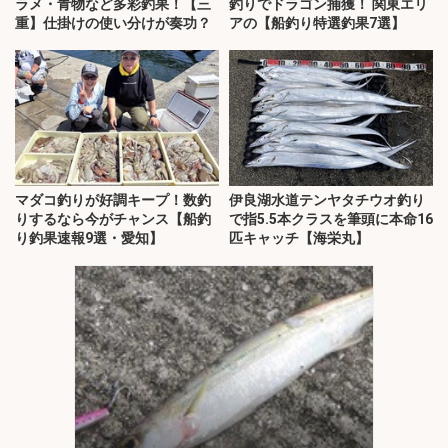
ラメ・青物など多彩釣果！【三
釣りでドラゴン捕獲！ 関東エリ
重】仕掛けの使い分けが奏功？
アの【船釣り特選釣果7選】
マダコ釣りが好調キープ！数釣
伊良湖水道テンヤタチウオ釣り
りするなら今がチャンス【船釣
で指5.5本クラスを筆頭に本命16
り釣果速報9選・愛知】
匹キャッチ【海栄丸】