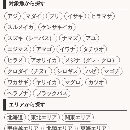
対象魚から探す
アジ
マダイ
ブリ
イサキ
ヒラマサ
スルメイカ
ケンサキイカ
スズキ（シーバス）
ナマズ
アユ
ニジマス
アマゴ
イワナ
タチウオ
ヒラメ
アオリイカ
メジナ（グレ・クロ）
クロダイ（チヌ）
シロギス
ハゼ
マゴチ
ワカサギ
ヤリイカ
マグロ
カツオ
ヘラブナ
ブラックバス
エリアから探す
北海道
東北エリア
関東エリア
甲信越エリア
北陸エリア
東海エリア