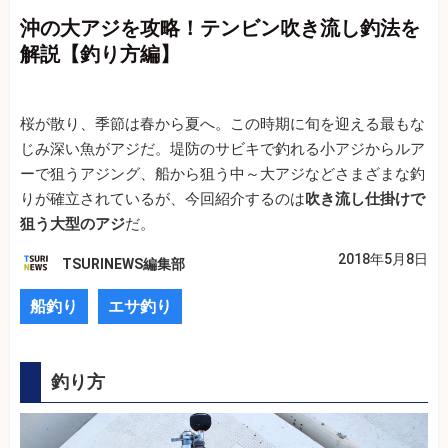
沖の大アジを攻略！テンビン吹き流し釣法を
解説【釣り方編】
桜が散り、季節は春から夏へ。この時期に旬を迎える最もな
じみ深い魚がアジだ。堤防のサビキで釣れる小アジからルア
ーで狙うアジング、船から狙う中～大アジなどさまざまな釣
りが確立されているが、今回紹介するのは
吹き流し仕掛けで
狙う大型のアジ
だ。
2018年5月8日
TSURINEWS編集部
船釣り
エサ釣り
釣り方