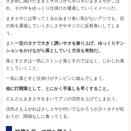
大きめに開けたまきエサカゴからポロポロまきエサがこぼ
れ、その中をゆっくり仕掛けが通過していくイメージだ。
まきエサには寄ってくるがあまり食い気がないアジでも、目
の前を通過していくさしエサやギジエに反射食いしてしま
う。
また
一定のタナで大きく誘いサオを振り上げ、ゆっくりテン
ションをかけながら落としていく方法も有効だ。
落とすときは一気にストンと落とすのではなく、じわじわ落
としていくこと。
一気に落とすと仕掛けがテンビンに絡んでしまう。
他に打開策として、とにかく手返しを早くすること。
どんどんまきエサをまいてアジの活性を上げてしまおう。
活性さえ上がればさしエサが付いてなかろうが少々タナが狂
おうが、関係なしに食ってくる。