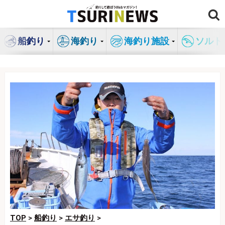
コ
ン
テ
船釣り
海釣り
海釣り施設
ソルト
ン
ツ
へ
ス
キ
ッ
プ
TOP
>
船釣り
>
エサ釣り
>