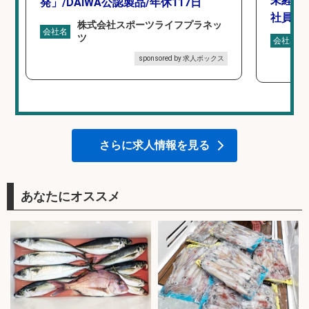
未経験
発」/DAIWA公認製品/年休117日
社員登
株式会社スポーツライフプラネッ
会社名
ツ
会社名
sponsored by 求人ボックス
さらに求人情報を見る
あなたにオススメ