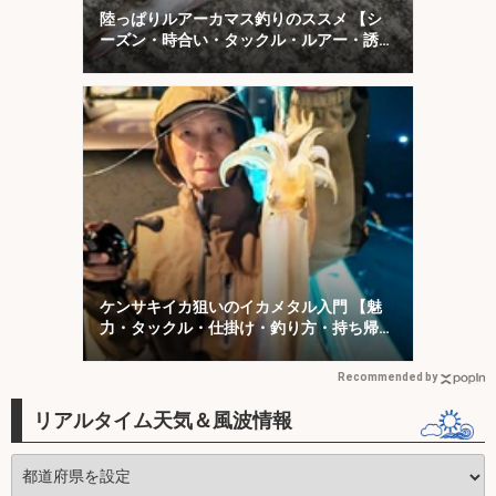
陸っぱりルアーカマス釣りのススメ 【シ
ーズン・時合い・タックル・ルアー・誘い
方を解説】
ケンサキイカ狙いのイカメタル入門 【魅
力・タックル・仕掛け・釣り方・持ち帰り
方を解説】
Recommended by
リアルタイム天気＆風波情報