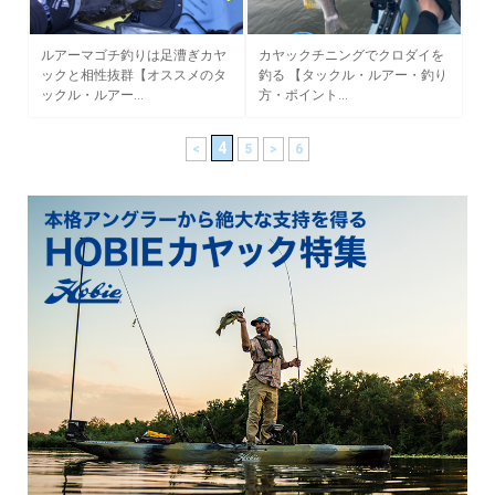
ルアーマゴチ釣りは足漕ぎカヤ
カヤックチニングでクロダイを
ックと相性抜群【オススメのタ
釣る 【タックル・ルアー・釣り
ックル・ルアー…
方・ポイント…
4
<
5
>
6