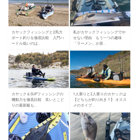
カヤックフィッシングと2馬力
私がカヤックフィッシングでや
ボート釣りを徹底比較 入門ハ
せない理由 もう一つの趣味
ードル低いのは…
「ラーメン」が原…
カヤック＆SUPフィッシングの
1人乗りと2人乗りのカヤックは
機動力を徹底比較 良いとこど
【どちらが釣り向き？】 オスス
りの最新艇も…
メのタイプ…