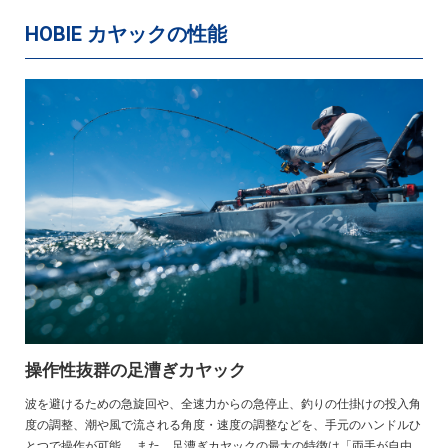
HOBIE カヤックの性能
操作性抜群の足漕ぎカヤック
波を避けるための急旋回や、全速力からの急停止、釣りの仕掛けの投入角
度の調整、潮や風で流される角度・速度の調整などを、手元のハンドルひ
とつで操作が可能。 また、足漕ぎカヤックの最大の特徴は「両手が自由