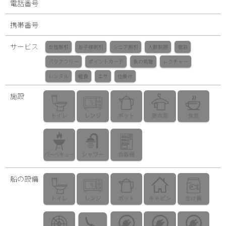
電話番号
携帯番号
サービス
女性割引
お子様割引
シニア割引
人数制限
宿泊
バリアフリー
ポイントカード
魚の処理
レクチャー
レンタル
軽食
エサ
仕掛け
施設
船の設備