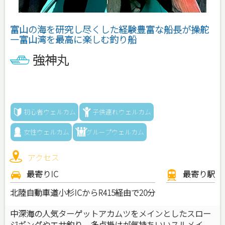
富山の海を研究し尽くした経験豊富な船長が操舵
—富山湾を最高に楽しむ釣り船
強神丸
初心者ウェルカム
子供連れウェルカム
女性ウェルカム
グループウェルカム
アクセス
最寄りIC
最寄り駅
北陸自動車道小杉ICからR415経由で20分
中深海の人気ターゲットアカムツをメインとしたスロー
ジギングやエサ釣り。多点掛けが気持ちいいスルメイ