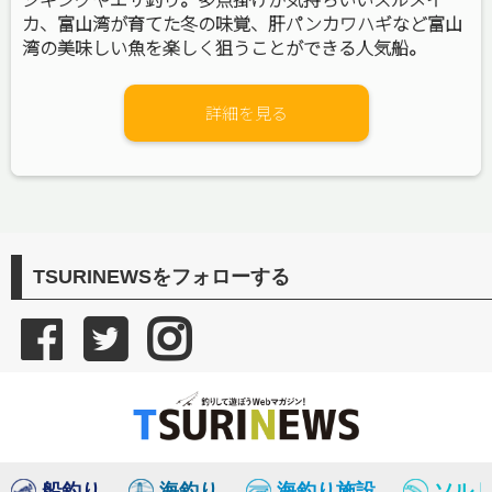
カ、富山湾が育てた冬の味覚、肝パンカワハギなど富山
湾の美味しい魚を楽しく狙うことができる人気船。
詳細を見る
TSURINEWSをフォローする
船釣り
海釣り
海釣り施設
ソル