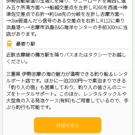
伊勢自動車道の玉城ICを降り、サニーロードを南西に進
み五ケ所湾方面へ→船越交差点を左折しR260を西進→神
津佐交差点で右折→約1㎞先の分岐を左折し志摩方面へ
→2㎞弱進んだら信号のある交差点を右折しR112に乗り
浜島港へ→志摩市浜島B&G海洋センターの手前300mに当
店があります。
最寄り駅
近鉄志摩線の鵜方駅を降りバスまたはタクシーでお越し
ください。
三重県 伊勢志摩の海の魅力が満喫できる釣り船＆レンタ
ルボート店です。ほかに一泊2000円～で素泊まりできる
「釣り人の宿」も営業しており、釣り人の皆さんのニー
ズをトータルサポート。このほか、レンタルタックルや
大型魚の入る発泡ケース(有料)もご用意しているので、手
ぶら釣行も可能です。
詳細を見る