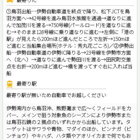
➀鳥羽出船…伊勢自動車道を終点で降り、松下JCTを鳥
羽方面へ→42号線を進み鳥羽水族館を通過→道なりに進
んで加茂川を渡る→750号線(パールロード)を道なりに進
む→そのまま128号線に乗り道なりに進む→左側に「港の
駅」が見えたら200mほど進んだところで左折→150mほ
ど進むと当船集合場所(ホテル：秀丸花ごころ)／②伊勢出
船…伊勢自動車道の伊勢IC降りる→23号線を伊勢市方面
へ（北へ）→道なりに進んで勢田川を渡る→田尻町交差
点を右折→200mほど進む→橋を渡ってすぐ右に入れば当
船
最寄り駅
最寄り駅が無いため自動車でお越しください
伊勢湾内から鳥羽沖、熊野灘まで広～くフィールドをカ
バー、メインで狙う対象魚のシーズンにより伊勢市また
は鳥羽石鏡の２拠点のいずれかから出船しています。タ
ーゲットはサワラや青物、マダイのほか、ビンナガ（ビ
ンチョウ）やキハダ、ハタ類やアオリイカまで何でもお