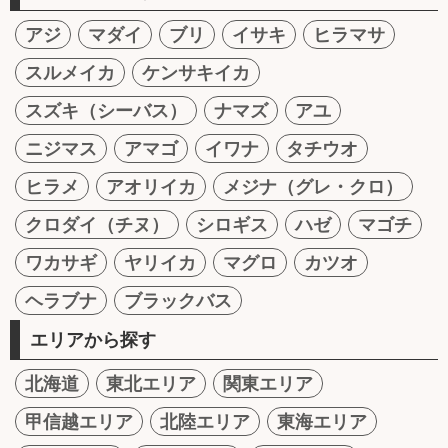
アジ
マダイ
ブリ
イサキ
ヒラマサ
スルメイカ
ケンサキイカ
スズキ（シーバス）
ナマズ
アユ
ニジマス
アマゴ
イワナ
タチウオ
ヒラメ
アオリイカ
メジナ（グレ・クロ）
クロダイ（チヌ）
シロギス
ハゼ
マゴチ
ワカサギ
ヤリイカ
マグロ
カツオ
ヘラブナ
ブラックバス
エリアから探す
北海道
東北エリア
関東エリア
甲信越エリア
北陸エリア
東海エリア