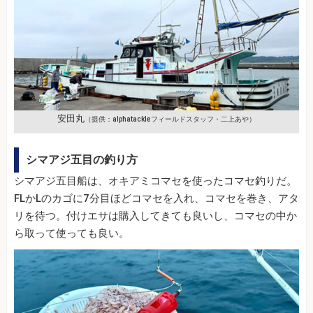
安田丸
（提供：alphatackleフィールドスタッフ・二上あや）
シマアジ五目の釣り方
シマアジ五目船は、オキアミコマセを使ったコマセ釣りだ。
FLかLのカゴに7分目ほどコマセを入れ、コマセを巻き、アタ
リを待つ。付けエサは購入してきても良いし、コマセの中か
ら取って使っても良い。