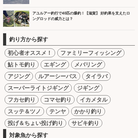
アユルアー釣行で40匹の爆釣！【滋賀】 好釣果を支えたロ
ングロッドの威力とは？
釣り方から探す
初心者オススメ！
ファミリーフィッシング
鮎トモ釣り
エギング
メバリング
アジング
ルアーシーバス
タイラバ
スーパーライトジギング
ジギング
フカセ釣り
コマセ釣り
イカメタル
スッテ＆ツノ
テンヤ
かかり釣り
投げ＆ちょい投げ釣り
サビキ釣り
対象魚から探す