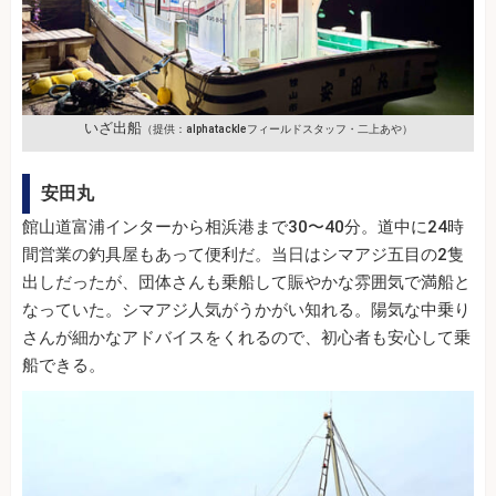
いざ出船
（提供：alphatackleフィールドスタッフ・二上あや）
安田丸
館山道富浦インターから相浜港まで30〜40分。道中に24時
間営業の釣具屋もあって便利だ。当日はシマアジ五目の2隻
出しだったが、団体さんも乗船して賑やかな雰囲気で満船と
なっていた。シマアジ人気がうかがい知れる。陽気な中乗り
さんが細かなアドバイスをくれるので、初心者も安心して乗
船できる。