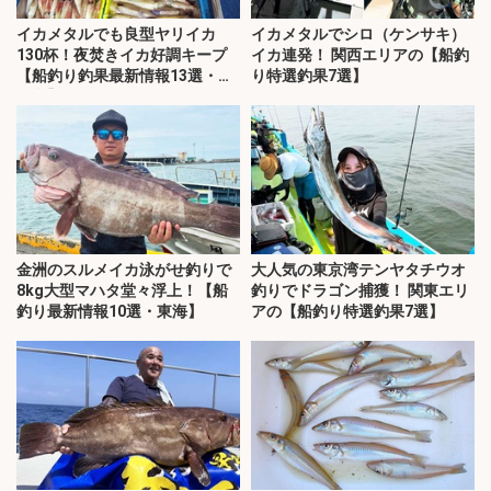
イカメタルでも良型ヤリイカ
イカメタルでシロ（ケンサキ）
130杯！夜焚きイカ好調キープ
イカ連発！ 関西エリアの【船釣
【船釣り釣果最新情報13選・玄
り特選釣果7選】
界灘】
金洲のスルメイカ泳がせ釣りで
大人気の東京湾テンヤタチウオ
8kg大型マハタ堂々浮上！【船
釣りでドラゴン捕獲！ 関東エリ
釣り最新情報10選・東海】
アの【船釣り特選釣果7選】