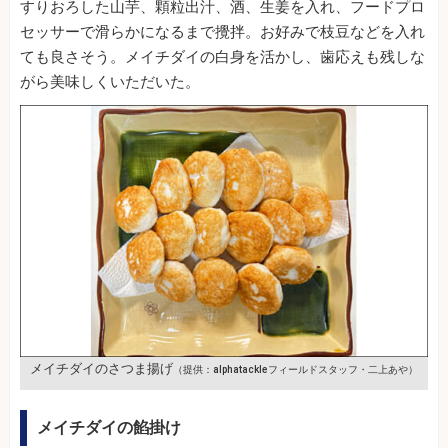
すりおろした山芋、顆粒出汁、酒、生姜を入れ、フードプロ
セッサーで滑らかになるまで攪拌。お好みで枝豆などを入れ
ても良さそう。メイチダイの白身を活かし、歯応えも残しな
がら美味しくいただいた。
メイチダイのさつま揚げ
（提供：alphatackleフィールドスタッフ・二上あや）
メイチダイの餡掛け