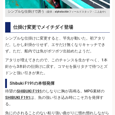
シンプルな仕掛けで誘う
（提供：alphatackleフィールドスタッフ・二上あや）
仕掛け変更でメイチダイ登場
シンプルな仕掛けに変更すると、竿先が動いた。初アタリ
だ。しかし針掛かりせず、エサだけ無くなりキャッチでき
ず。ただ、船内では魚がポツポツ出始めたようだ。
アタリが増えてきたので、このチャンスを生かすべく、1本
針から3本針の仕掛けに戻す。コマセを振りタナで待つとズ
ドンと強い引きが来た。
Shibuki F191の本領発揮
待望の
SHIBUKI F191
のしなりに胸が高鳴る。MPG素材の
SHIBUKI F191
は、魚の強い引き込み時にこそ力を発揮す
る。
魚にのされることのない粘り強い曲がりに惚れ惚れしながら