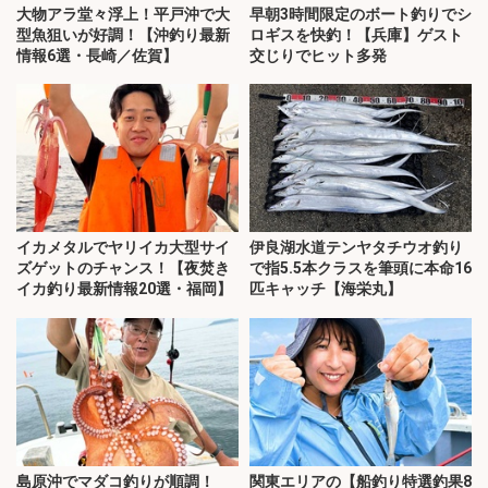
大物アラ堂々浮上！平戸沖で大
早朝3時間限定のボート釣りでシ
型魚狙いが好調！【沖釣り最新
ロギスを快釣！【兵庫】ゲスト
情報6選・長崎／佐賀】
交じりでヒット多発
イカメタルでヤリイカ大型サイ
伊良湖水道テンヤタチウオ釣り
ズゲットのチャンス！【夜焚き
で指5.5本クラスを筆頭に本命16
イカ釣り最新情報20選・福岡】
匹キャッチ【海栄丸】
島原沖でマダコ釣りが順調！
関東エリアの【船釣り特選釣果8