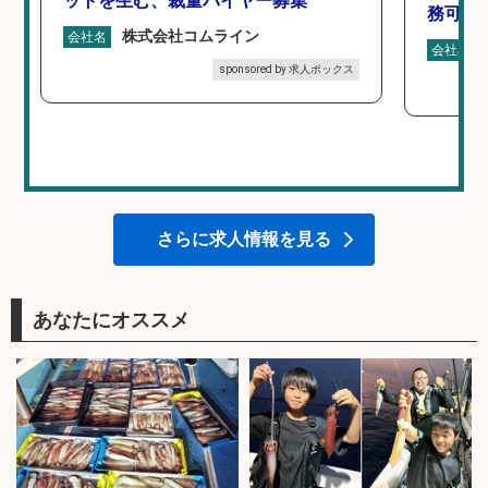
ットを生む、裁量バイヤー募集
務可/
株式会社コムライン
会社名
会社名
sponsored by 求人ボックス
さらに求人情報を見る
あなたにオススメ