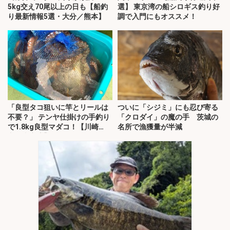
5kg交え70尾以上の日も【船釣
選】 東京湾の船シロギス釣り好
り最新情報5選・大分／熊本】
調で入門にもオススメ！
「良型タコ狙いに竿とリールは
ついに「シジミ」にも忍び寄る
不要？」 テンヤ仕掛けの手釣り
「クロダイ」の魔の手 茨城の
で1.8kg良型マダコ！【川崎
名所で漁獲量が半減
丸・東京湾】