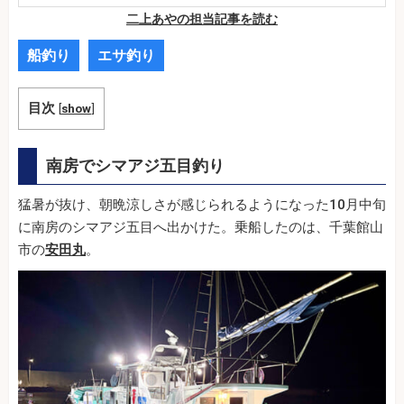
二上あやの担当記事を読む
船釣り
エサ釣り
目次
[
show
]
南房でシマアジ五目釣り
猛暑が抜け、朝晩涼しさが感じられるようになった10月中旬
に南房のシマアジ五目へ出かけた。乗船したのは、千葉館山
市の
安田丸
。