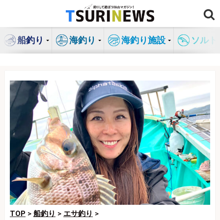
コ
ン
テ
船釣り
海釣り
海釣り施設
ソルト
ン
ツ
へ
ス
キ
ッ
プ
TOP
>
船釣り
>
エサ釣り
>