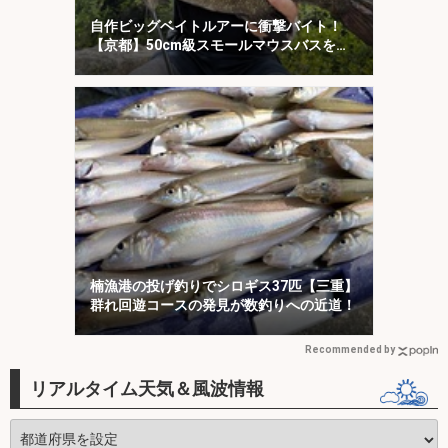
自作ビッグベイトルアーに衝撃バイト！
【京都】50cm級スモールマウスバスをキ
ャッチ
楠漁港の投げ釣りでシロギス37匹【三重】
群れ回遊コースの発見が数釣りへの近道！
Recommended by
リアルタイム天気＆風波情報