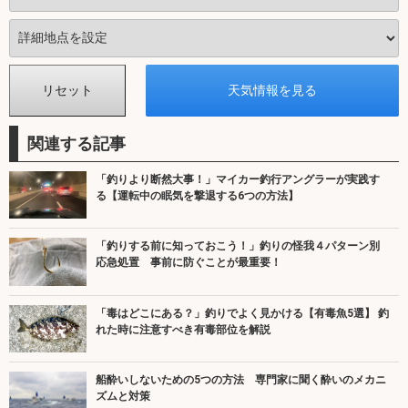
関連する記事
「釣りより断然大事！」マイカー釣行アングラーが実践す
る【運転中の眠気を撃退する6つの方法】
「釣りする前に知っておこう！」釣りの怪我４パターン別
応急処置 事前に防ぐことが最重要！
「毒はどこにある？」釣りでよく見かける【有毒魚5選】 釣
れた時に注意すべき有毒部位を解説
船酔いしないための5つの方法 専門家に聞く酔いのメカニ
ズムと対策