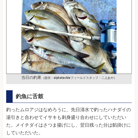
当日の釣果
（提供：alphatackleフィールドスタッフ・二上あや）
釣魚に舌鼓
釣ったムロアジはなめろうに、先日清水で釣ったハナダイの
湯引きと合わせてイサキも刺身盛り合わせにしていただい
た。メイチダイはさつま揚げにし、翌日残った分は餡掛けに
していただいた。