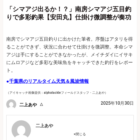
「シマアジ出るか！？」南房シマアジ五目釣
りで多彩釣果【安田丸】仕掛け微調整が奏功
南房でシマアジ五目釣りに出かけた筆者。序盤はアタリを得
ることができず、状況に合わせて仕掛けを微調整。本命シマ
アジは手にすることができなかったが、メイチダイにイサキ
にムロアジなど多彩な美味魚をキャッチできた釣行をレポー
ト。
●
千葉県のリアルタイム天気＆風波情報
（アイキャッチ画像提供：alphatackleフィールドスタッフ・二上あや
）
2025年10月30日
二上あや
二上あや
×
閉じる