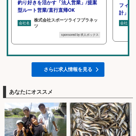
釣り好きを活かす「法人営業」/提案
フィッ
型ルート営業/直行直帰OK
計」
株式会社スポーツライフプラネッ
会社名
会社名
ツ
sponsored by 求人ボックス
さらに求人情報を見る
あなたにオススメ