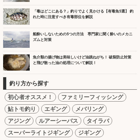
「毒はどこにある？」釣りでよく見かける【有毒魚5選】 釣
れた時に注意すべき有毒部位を解説
船酔いしないための5つの方法 専門家に聞く酔いのメカニ
ズムと対策
魚介類の揚げ物は美味しいけど油跳ねがち！ 破裂防止対策
と飛び散った油の処理について解説！
釣り方から探す
初心者オススメ！
ファミリーフィッシング
鮎トモ釣り
エギング
メバリング
アジング
ルアーシーバス
タイラバ
スーパーライトジギング
ジギング