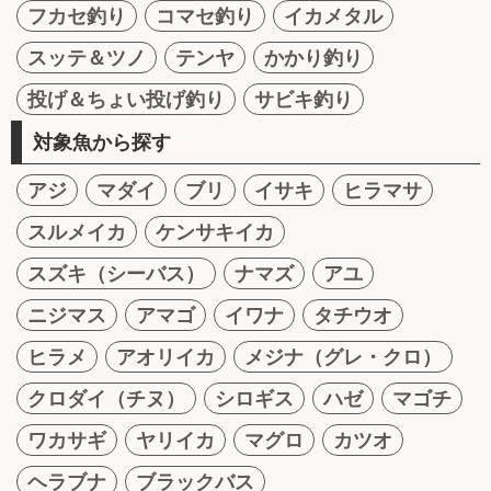
フカセ釣り
コマセ釣り
イカメタル
スッテ＆ツノ
テンヤ
かかり釣り
投げ＆ちょい投げ釣り
サビキ釣り
対象魚から探す
アジ
マダイ
ブリ
イサキ
ヒラマサ
スルメイカ
ケンサキイカ
スズキ（シーバス）
ナマズ
アユ
ニジマス
アマゴ
イワナ
タチウオ
ヒラメ
アオリイカ
メジナ（グレ・クロ）
クロダイ（チヌ）
シロギス
ハゼ
マゴチ
ワカサギ
ヤリイカ
マグロ
カツオ
ヘラブナ
ブラックバス