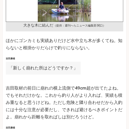
大きな木に結んだ
（提供：週刊へらニュース編集部 関口）
ほかにゴンカミも実績ありだけど水中立ち木が多くてね。知
らないと根掛かりだらけで釣りにならない。
吉田康雄
「新しく崩れた所はどうですか？」
吉田取材の前日に崩れの横上流側で49cm超が出てたよね。
でもそれだけかな。これから釣り人がより入れば、実績も積
み重なると思うけどね。ただし危険と隣り合わせだから入釣
には十分な注意が必要だし、できれば避けるべきポイントだ
よ。崩れから距離を取ればしは別だろうけど。
吉田康雄