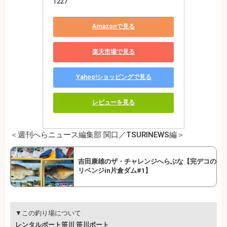
1227
Amazonで見る
楽天市場で見る
Yahoo!ショッピングで見る
レビューを見る
＜週刊へらニュース編集部 関口／TSURINEWS編＞
吉田康雄のザ・チャレンジへらぶな【完デコの
リベンジin片倉ダム#1】
▼この釣り場について
レンタルボート笹川 笹川ボート