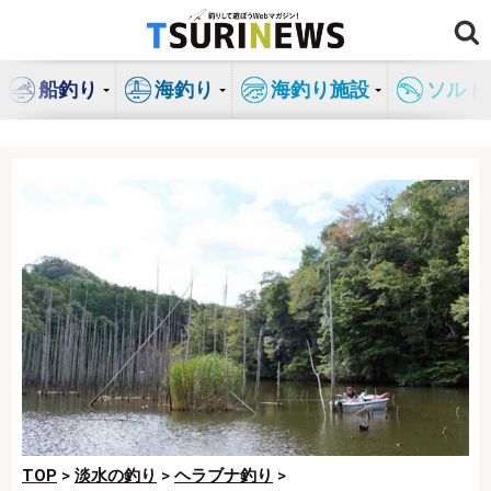
コ
ン
テ
船釣り
海釣り
海釣り施設
ソルト
ン
ツ
へ
ス
キ
ッ
プ
TOP
>
淡水の釣り
>
ヘラブナ釣り
>