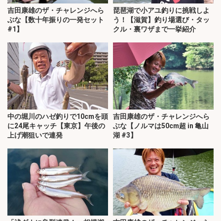
吉田康雄のザ・チャレンジへら
琵琶湖で小アユ釣りに挑戦しよ
ぶな【数十年振りの一発セット
う！【滋賀】釣り場選び・タッ
#1】
クル・裏ワザまで一挙紹介
中の堀川のハゼ釣りで10cmを頭
吉田康雄のザ・チャレンジへら
に24尾キャッチ【東京】午後の
ぶな【ノルマは50cm超 in 亀山
上げ潮狙いで連発
湖 #3】