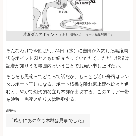
片倉ダムのポイント
（提供：週刊へらニュース編集部 関口）
そんなわけで今回は9月24日（水）に吉田が入釣した黒滝周
辺をポイント図とともに紹介させていただく。ただし解説は
記者が知りうる範囲内ということでお願い申し上げたい。
そもそも黒滝ってどこって話だが、もっとも近い舟宿はレン
タルボート笹川になる。ボート桟橋を離れ東上流へ延々と進
むと、やがて幻想的な立ち木群が出現する。このエリア一帯
を通称・黒滝と釣り人は呼称する。
吉田康雄
「確かにあの立ち木群は見事でした」