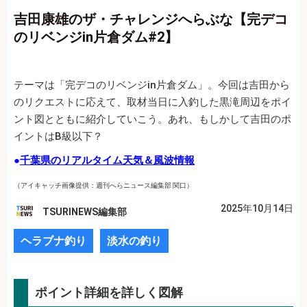
吉田康雄のザ・チャレンジへらぶな【完デコ
のリベンジin片倉ダム#2】
テーマは「完デコのリベンジin片倉ダム」。今回は吉田から
のリクエストに応えて、取材当日に入釣した黒滝周辺をポイ
ント図とともに紹介していこう。あれ、もしかして吉田のポ
イントはB級以下？
●
千葉県のリアルタイム天気＆風波情報
（アイキャッチ画像提供：週刊へらニュース編集部 関口）
2025年10月14日
TSURINEWS編集部
ヘラブナ釣り
淡水の釣り
ポイント詳細を詳しく図解