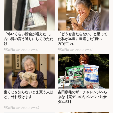
「怖いくらい貯金が増えた…」
「どうせ当たらない」と思って
占い師の言う通りにしてみただ
た私が本当に当選した“買い
け
方”がこれ
PR(合同会社デジタルファーム )
PR(合同会社デジタルファーム )
宝くじを知らないまま買う人ほ
吉田康雄のザ・チャレンジへら
ど、外れ続けます
ぶな【完デコのリベンジin片倉
ダム#3】
PR(合同会社デジタルファーム)