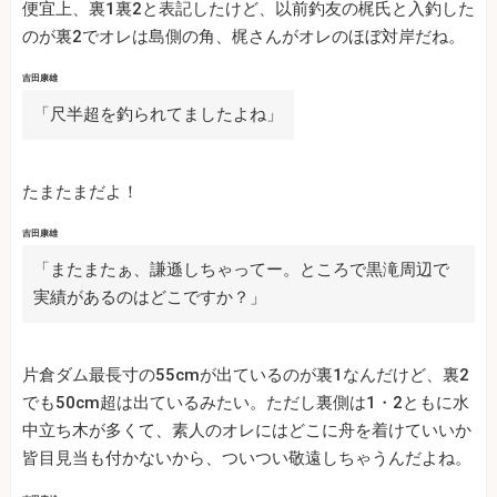
便宜上、裏1裏2と表記したけど、以前釣友の梶氏と入釣した
のが裏2でオレは島側の角、梶さんがオレのほぼ対岸だね。
吉田康雄
「尺半超を釣られてましたよね」
たまたまだよ！
吉田康雄
「またまたぁ、謙遜しちゃってー。ところで黒滝周辺で
実績があるのはどこですか？」
片倉ダム最長寸の55cmが出ているのが裏1なんだけど、裏2
でも50cm超は出ているみたい。ただし裏側は1・2ともに水
中立ち木が多くて、素人のオレにはどこに舟を着けていいか
皆目見当も付かないから、ついつい敬遠しちゃうんだよね。