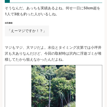
そうなんだ。あっちも実績あるよね。何せ一日に50cm超を
1人で3枚も釣った人がいるしね。
吉田康雄
「えーマジですか！？」
マジもマジ、大マジだよ。水位とタイミング次第では小坪井
沢も大ありなんだけど、今回の取材時は沢内に浮遊ゴミが堆
積してたから狙えなかったんだよね。