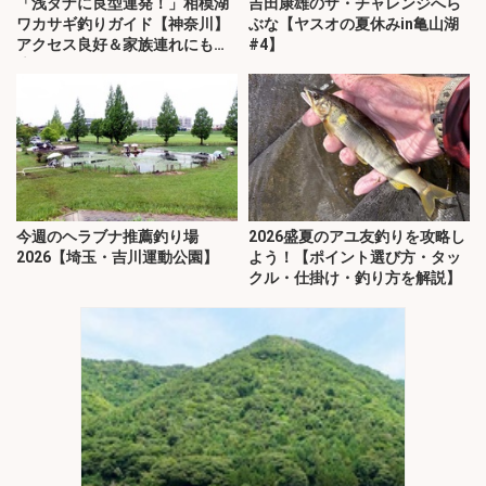
「浅ダナに良型連発！」相模湖
吉田康雄のザ・チャレンジへら
ワカサギ釣りガイド【神奈川】
ぶな【ヤスオの夏休みin亀山湖
アクセス良好＆家族連れにも最
#4】
適
今週のヘラブナ推薦釣り場
2026盛夏のアユ友釣りを攻略し
2026【埼玉・吉川運動公園】
よう！【ポイント選び方・タッ
クル・仕掛け・釣り方を解説】