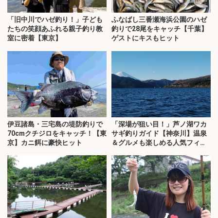
「旧中川でハゼ釣り！」子ども
ふなばし三番瀬海浜公園のハゼ
たちの笑顔あふれる親子釣り教
釣りで28尾をキャッチ【千葉】
室に密着【東京】
ゲストにキスもヒット
伊豆諸島・三宅島の堤防釣りで
「深場が狙い目！」芦ノ湖ワカ
70cmクチジロをキャッチ！【東
サギ釣りガイド【神奈川】温泉
京】カニ餌に豪快ヒット
＆グルメも楽しめる人気フィー
ルド