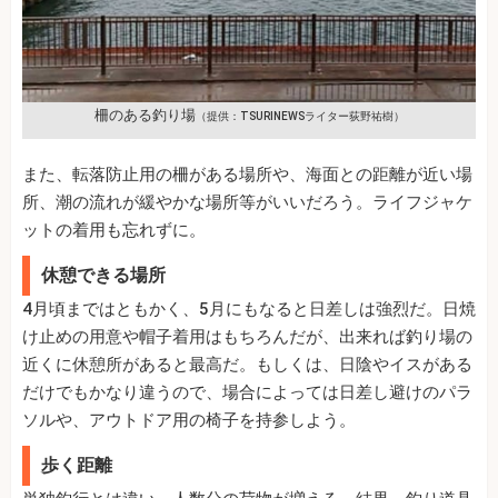
柵のある釣り場
（提供：TSURINEWSライター荻野祐樹）
また、転落防止用の柵がある場所や、海面との距離が近い場
所、潮の流れが緩やかな場所等がいいだろう。ライフジャケ
ットの着用も忘れずに。
休憩できる場所
4月頃まではともかく、5月にもなると日差しは強烈だ。日焼
け止めの用意や帽子着用はもちろんだが、出来れば釣り場の
近くに休憩所があると最高だ。もしくは、日陰やイスがある
だけでもかなり違うので、場合によっては日差し避けのパラ
ソルや、アウトドア用の椅子を持参しよう。
歩く距離