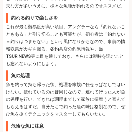
夫な方が多いうえに、様々な魚種が釣れるのでオススメだ。
釣れる釣りで楽しさを
これが最も難易度が高い項目。アングラーなら「釣れないこ
ともある」と割り切ることも可能だが、初心者は「釣れない
＝釣りはつまらない」という風になりがちなので、事前の情
報収集がカギを握る。各釣具店の釣果情報や、当
TSURINEWS等に目を通しておき、さらには潮時を読むこと
も忘れないようにしよう。
魚の処理
魚を釣って持ち帰った後、処理を家族に任せっぱなしではい
けない。疲れているのは皆同じなので、連れて行った人が魚
の処理を行い、できれば調理までして家族に振舞うと喜んで
もらえるはずだ。自分たちで釣った魚の味は格別なので、ぜ
ひ魚を捌くテクニックをマスターしてもらいたい。
危険な魚に注意