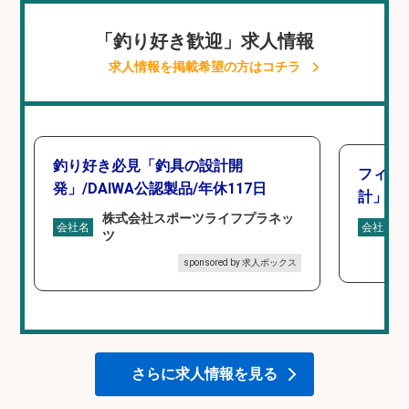
「釣り好き歓迎」求人情報
求人情報を掲載希望の方はコチラ
釣り好き必見「釣具の設計開
フィッ
発」/DAIWA公認製品/年休117日
計」
株式会社スポーツライフプラネッ
会社名
会社名
ツ
sponsored by 求人ボックス
さらに求人情報を見る