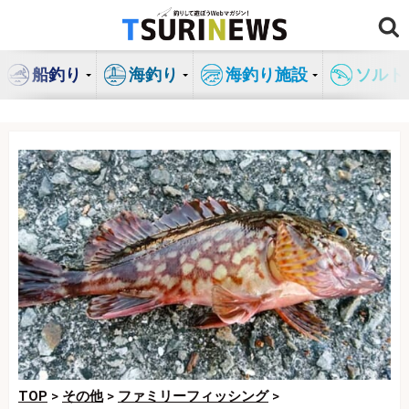
コ
ン
テ
船釣り
海釣り
海釣り施設
ソルト
ン
ツ
へ
ス
キ
ッ
プ
TOP
>
その他
>
ファミリーフィッシング
>