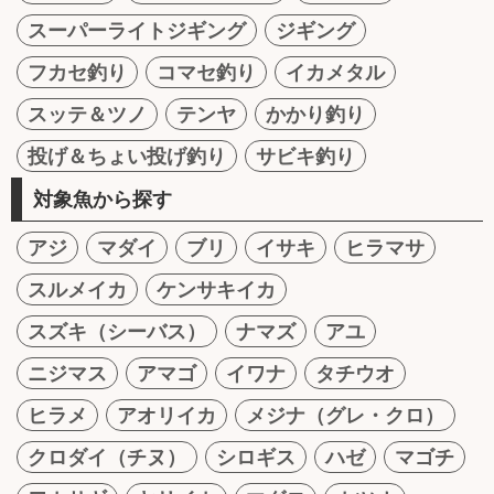
スーパーライトジギング
ジギング
フカセ釣り
コマセ釣り
イカメタル
スッテ＆ツノ
テンヤ
かかり釣り
投げ＆ちょい投げ釣り
サビキ釣り
対象魚から探す
アジ
マダイ
ブリ
イサキ
ヒラマサ
スルメイカ
ケンサキイカ
スズキ（シーバス）
ナマズ
アユ
ニジマス
アマゴ
イワナ
タチウオ
ヒラメ
アオリイカ
メジナ（グレ・クロ）
クロダイ（チヌ）
シロギス
ハゼ
マゴチ