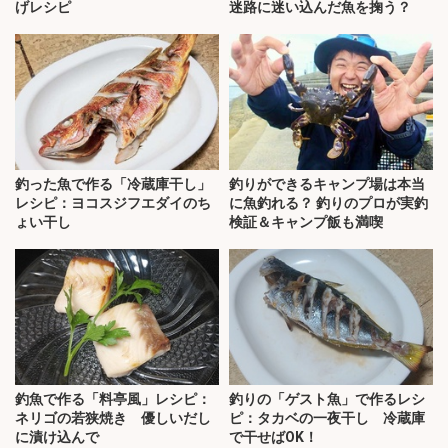
げレシピ
迷路に迷い込んだ魚を掬う？
釣った魚で作る「冷蔵庫干し」
釣りができるキャンプ場は本当
レシピ：ヨコスジフエダイのち
に魚釣れる？ 釣りのプロが実釣
ょい干し
検証＆キャンプ飯も満喫
釣魚で作る「料亭風」レシピ：
釣りの「ゲスト魚」で作るレシ
ネリゴの若狭焼き 優しいだし
ピ：タカベの一夜干し 冷蔵庫
に漬け込んで
で干せばOK！