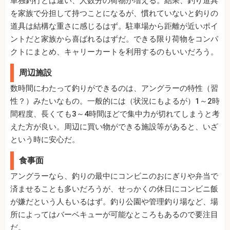
単独釣行とは違い、人数分の荷物が増える。結果、釣り道具
を家族で分担して持つことになるが、慣れていないと釣りの
道具は結構な重さに感じるはず。駐車場から距離が近いポイ
ントだと家族から喜ばれるはずだ。できる限り荷物をコンパ
クトにまとめ、キャリーカートを利用するのもいいだろう。
周辺施設
数時間にわたって釣りができるのは、アングラーの特性（習
性？）みたいなもの。一般的には（状況にもよるが）1～2時
間程度、長くても3～4時間ほどで集中力が切れてしまうと考
えた方が良い。周辺に買い物ができる施設等があると、いざ
という時に安心だ。
食事面
アングラーなら、釣りの最中にコンビニのおにぎりや弁当で
済ませることも多いだろうが、せっかくの休日にコンビニ飯
が嫌だという人もいるはず。釣り公園や管理釣り場など、場
所によってはバーベキューが可能なところもあるので要注目
だ。