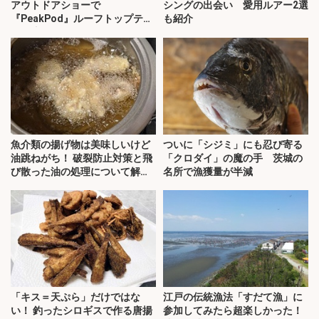
アウトドアショーで
シングの出会い 愛用ルアー2選
『PeakPod』ルーフトップテン
も紹介
トに注目
魚介類の揚げ物は美味しいけど
ついに「シジミ」にも忍び寄る
油跳ねがち！ 破裂防止対策と飛
「クロダイ」の魔の手 茨城の
び散った油の処理について解
名所で漁獲量が半減
説！
「キス＝天ぷら」だけではな
江戸の伝統漁法「すだて漁」に
い！ 釣ったシロギスで作る唐揚
参加してみたら超楽しかった！