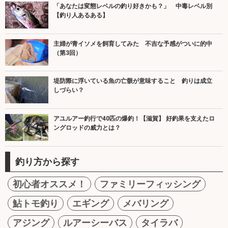
「あなたは変態レベルの釣り好きかも？」 中毒レベル別
【釣り人あるある】
主婦が青イソメを飼育してみた 不吉な予感がついに的中
（第3回）
堤防際に浮いている魚の亡骸が意味すること 釣りは成立
しづらい？
アユルアー釣行で40匹の爆釣！【滋賀】 好釣果を支えたロ
ングロッドの威力とは？
釣り方から探す
初心者オススメ！
ファミリーフィッシング
鮎トモ釣り
エギング
メバリング
アジング
ルアーシーバス
タイラバ