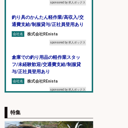
sponsored by 求人ボックス
釣り具のかんたん軽作業/高収入/交
通費支給/制服貸与/正社員登用あり
株式会社REnista
会社名
sponsored by 求人ボックス
倉庫での釣り用品の軽作業スタッ
フ/未経験歓迎/交通費支給/制服貸
与/正社員登用あり
株式会社REnista
会社名
sponsored by 求人ボックス
フィッシング用品の「製品開発設
計」
特集
メガバス株式会社
会社名