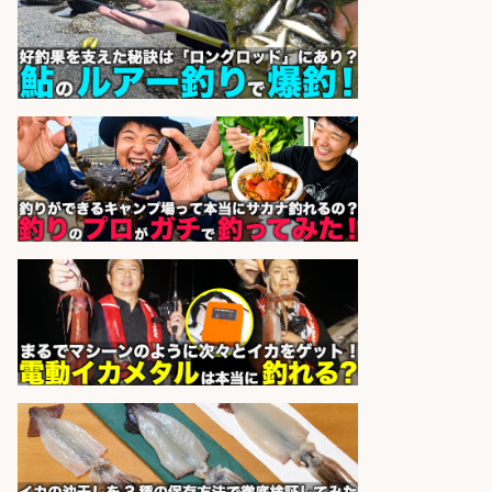
sponsored by 求人ボックス
仕分け・シール貼り/釣り具などの
出荷作業/兵庫県/神戸市北区
UTエージェント株式会社
会社名
sponsored by 求人ボックス
倉庫での釣り用品の軽作業スタッ
フ/未経験歓迎/交通費支給/制服貸
与/正社員登用あり
株式会社REnista
会社名
sponsored by 求人ボックス
和食, 日本料理・懐石料理/店長・店
長候補/旬と手作りにこだわる!さか
なの価値を上げ、地域を元気に!店長
候補募集