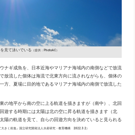
陽を見て泳いでいる
（提供：PhotoAC）
ウナギ成魚を、日本近海やマリアナ海域内の南側などで放流
で放流した個体は海流で北東方向に流されながらも、個体の
一方、夏場に目的地であるマリアナ海域内の南側で放流した
東の地平から南の空に上る軌道を描きますが（南中）、北回
回遊する時期には太陽は北の空に昇る軌道を描きます（北
太陽の軌道を見て、自らの回遊方向を決めていると見られる
きく前進』国立研究開発法人水産研究・教育機構 2022.3.2）