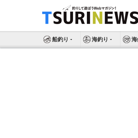
コ
ン
テ
ン
ツ
船釣り
海釣り
海
へ
ス
キ
ッ
プ