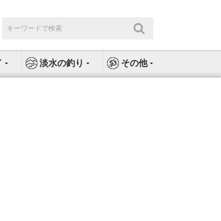
検
検
索:
索
イ
淡水の釣り
その他