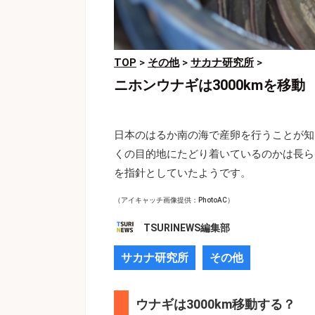
TOP
>
その他
>
サカナ研究所
>
ニホンウナギは3000kmを移
日本のはるか南の海で産卵を行うことが知
くの目的地にたどり着いているのかは長ら
を指針としていたようです。
（アイキャッチ画像提供：PhotoAC）
TSURINEWS編集部
サカナ研究所
その他
ウナギは3000km移動する？