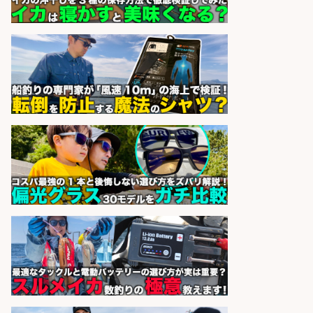
博多 華吉 博多 華吉
会社名
sponsored by 求人ボックス
福岡「現場監督」/釣り好き歓迎/残
業10時間/経験者歓迎
広松久水産株式会社
会社名
sponsored by 求人ボックス
釣り具などの出荷作業～～/工場/製
造
UTグループ株式会社
会社名
sponsored by 求人ボックス
さらに求人情報を見る