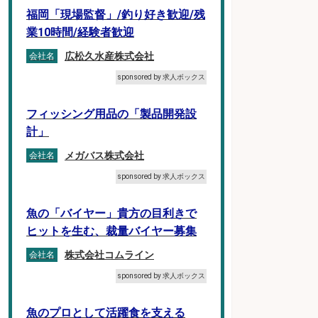
福岡「現場監督」/釣り好き歓迎/残
業10時間/経験者歓迎
広松久水産株式会社
会社名
sponsored by 求人ボックス
フィッシング用品の「製品開発設
計」
メガバス株式会社
会社名
sponsored by 求人ボックス
魚の「バイヤー」貴方の目利きで
ヒットを生む、裁量バイヤー募集
株式会社コムライン
会社名
sponsored by 求人ボックス
魚のプロとして活躍食を支える