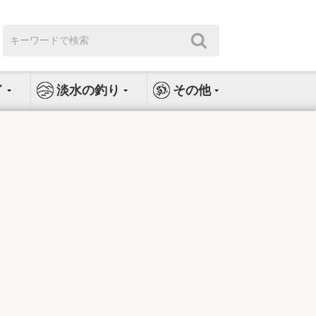
検
検
索:
索
イ
淡水の釣り
その他