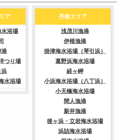
リア
丹後エリア
海水浴場
浅茂川漁港
司
伊根漁港
津港
掛津海水浴場（琴引浜）
洋つり場
葛野浜海水浴場
良浜
経ヶ岬
海水浴場
小浜海水浴場（八丁浜）
小天橋海水浴場
間人漁港
新井漁港
後ヶ浜・立岩海水浴場
浜詰海水浴場