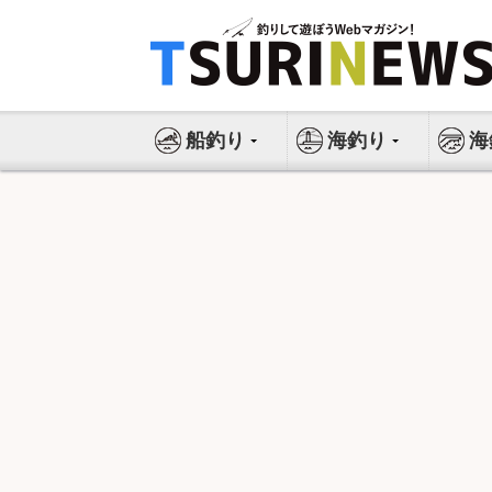
コ
ン
テ
ン
ツ
船釣り
海釣り
海
へ
ス
キ
ッ
プ