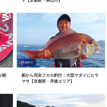
ド【京都府・美山川】
船釣り
が絶
船から完全フカセ釣行：大型マダイにヒラ
マサ【京都府・丹後エリア】