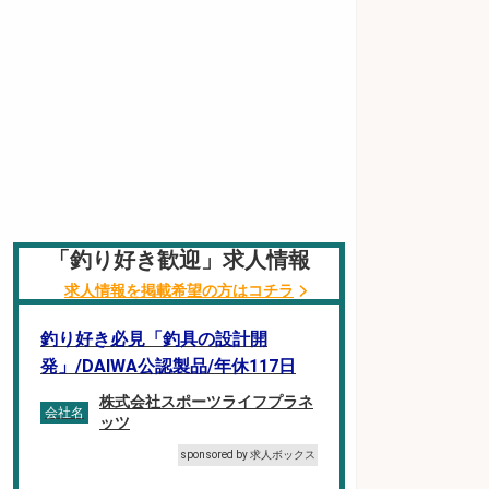
「釣り好き歓迎」求人情報
求人情報を掲載希望の方はコチラ
釣り好き必見「釣具の設計開
発」/DAIWA公認製品/年休117日
株式会社スポーツライフプラネ
会社名
ッツ
sponsored by 求人ボックス