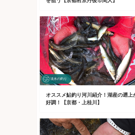
を狙う【京都府京丹後市間人】
淡水の釣り
オススメ鮎釣り河川紹介！湖産の遡上
好調！【京都・上桂川】