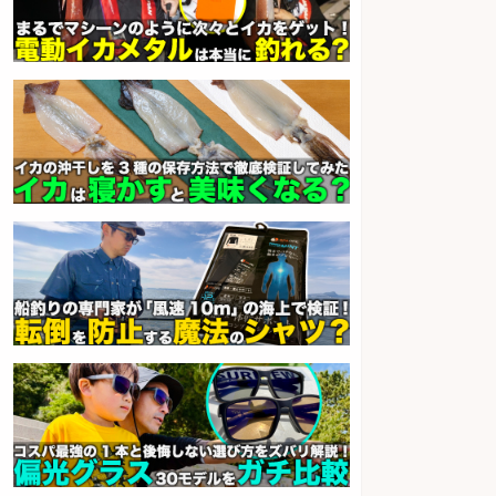
の簡単レジ 未経験も安心の研修あ
り1日2h
オーケー株式会社
会社名
sponsored by 求人ボックス
製造「組立・加工」/釣り具部品の
製造企業にてNC旋盤加工機の操作
日勤寮完備
フジアルテ株式会社
会社名
sponsored by 求人ボックス
梱包・仕分け・検品/経験者時給
1600円 鮮魚コーナーでのお魚調理
西尾張部
マンパワーグループ株式会社
会社名
sponsored by 求人ボックス