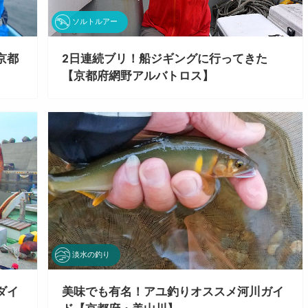
ソルトルアー
京都
2日連続ブリ！船ジギングに行ってきた
【京都府網野アルバトロス】
淡水の釣り
ダイ
美味でも有名！アユ釣りオススメ河川ガイ