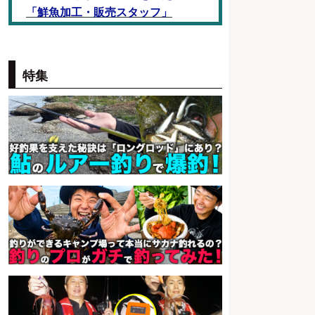
「鮮魚加工・販売スタッフ」
株式会社一号舘
会社名
sponsored by 求人ボックス
特集
レジカウンター/お釣りの計算不要
の簡単レジ 未経験も安心の研修あ
り1日2h
オーケー株式会社
会社名
sponsored by 求人ボックス
魚をさばける方必見「鮮魚部門ス
タッフ」/3つの働き方が選べる
株式会社旬
会社名
sponsored by 求人ボックス
レジカウンター/お釣りの計算不要