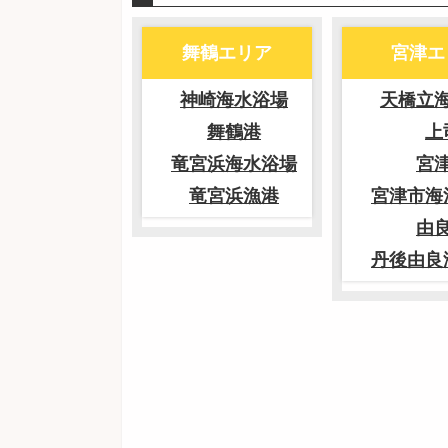
舞鶴エリア
宮津エ
神崎海水浴場
天橋立
舞鶴港
上
竜宮浜海水浴場
宮
竜宮浜漁港
宮津市海
由
丹後由良