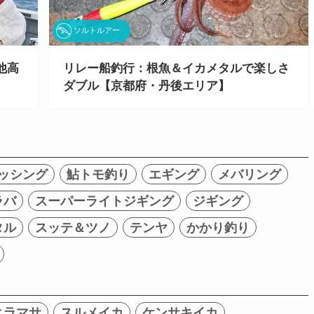
ソルトルアー
リレー船釣行：根魚＆イカメタルで楽しさ
他高
ダブル【京都府・丹後エリア】
ッシング
鮎トモ釣り
エギング
メバリング
ラバ
スーパーライトジギング
ジギング
タル
スッテ＆ツノ
テンヤ
かかり釣り
ヒラマサ
スルメイカ
ケンサキイカ