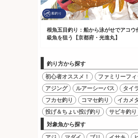
船釣り
根魚五目釣り：船から泳がせでアコウ
級魚を狙う【京都府・光進丸】
釣り方から探す
初心者オススメ！
ファミリーフィ
アジング
ルアーシーバス
タイ
フカセ釣り
コマセ釣り
イカメ
投げ＆ちょい投げ釣り
サビキ釣り
対象魚から探す
アジ
マダイ
ブリ
イサキ