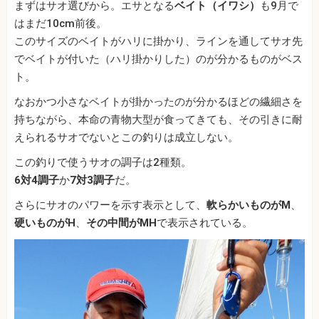
まずはサオ選びから。エサとなる
ベイト（イワシ）
も9月で
はまだ10cm前後。
このサイズのベイトがハリに掛かり、ラインを通してサオ先
でベイトが付いた（ハリ掛かりした）のが分かるものがベス
ト。
なおかつ小さなベイトが掛かったのが分かるほどの繊細さを
持ちながら、本命の青物大型が食ってきても、その引きに耐
えられるサオでないとこの釣りは成立しない。
この釣りで使うサオの調子は2種類。
6対4調子
か
7対3調子
だ。
さらにサオのパワーを示す表示として、
軟らかいものがM
、
硬いものがH
、
その中間がMH
で表示されている。