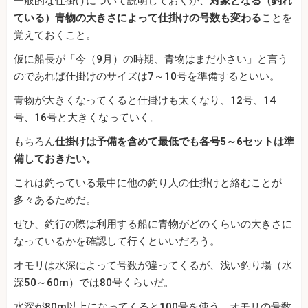
一般的な仕掛けについて説明しておくが、
対象となる（釣れ
ている）青物の大きさによって仕掛けの号数も変わる
ことを
覚えておくこと。
仮に船長が「今（9月）の時期、青物はまだ小さい」と言う
のであれば仕掛けのサイズは7～10号を準備するといい。
青物が大きくなってくると仕掛けも太くなり、12号、14
号、16号と大きくなっていく。
もちろん
仕掛けは予備を含めて最低でも各号5～6セットは準
備しておきたい。
これは釣っている最中に他の釣り人の仕掛けと絡むことが
多々あるためだ。
ぜひ、釣行の際は利用する船に青物がどのくらいの大きさに
なっているかを確認して行くといいだろう。
オモリは水深によって号数が違ってくるが、浅い釣り場（水
深50～60m）では80号くらいだ。
水深が80m以上になってくると100号を使う。オモリの号数