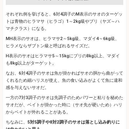
それぞれ例を挙げると、6対4調子のM表示のサオのターゲッ
トは青物のヒラマサ（ヒラゴ）1～2kg級やブリ（ヤズ～ハ
マチクラス）になる。
MH表示のサオは、ヒラマサ2～5kg級、マダイ4～6kg級、
ヒラメならザブトン級と呼ばれるサイズだ。
H表示のサオはヒラマサ5～15kgにブリの8kg以上、マダイ
も8kg以上がターゲット。
なお、6対4調子のサオは魚が掛かればサオの胴から曲がって
くれるため細ハリスが使え、魚の食い込みがよくて魚に違和
感を与えないサオだ。
一方の7対3調子のサオは先調子のためパワーと粘りを秘めた
サオだが、ベイトが掛かった時に（サオ先が硬いため）ハリ
からベイトが外れることがある。
ちなみに、
5対5調子や8対2調子のサオは落とし込み釣りに