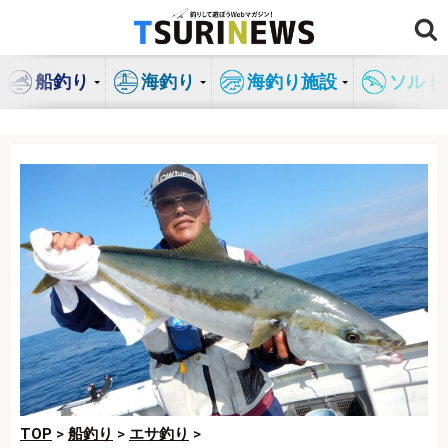
コ
ン
テ
船釣り
海釣り
海釣り施設
ソルト
ン
ツ
へ
ス
キ
ッ
プ
TOP
>
船釣り
>
エサ釣り
>