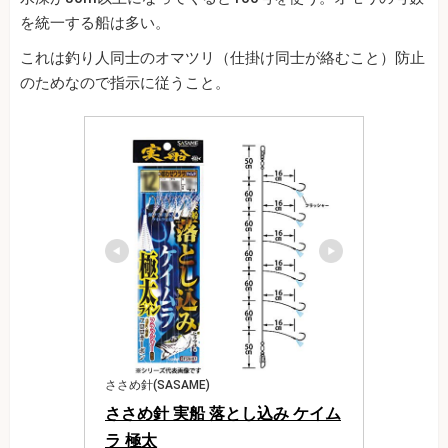
を統一する船は多い。
これは釣り人同士のオマツリ（仕掛け同士が絡むこと）防止
のためなので指示に従うこと。
ささめ針(SASAME)
ささめ針 実船 落とし込み ケイム
ラ 極太