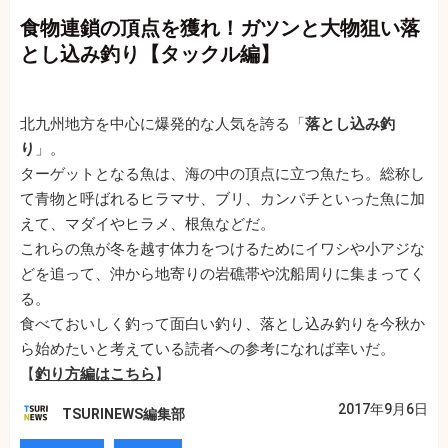
食物連鎖の頂点を獲れ！ガツンと大物狙い落
とし込み釣り【タックル編】
北九州地方を中心に爆発的な人気を誇る「
落とし込み釣
り
」。
ターゲットとなる魚は、海の中の頂点に立つ魚たち。総称し
て青物と呼ばれるヒラマサ、ブリ、カンパチといった魚に加
えて、マダイやヒラメ、根魚などだ。
これらの魚が冬を越す体力をつけるためにイワシや小アジな
どを追って、沖から地寄りの岩礁帯や沈船周りに集まってく
る。
食べておいしく釣って面白い釣り、落とし込み釣りを今秋か
ら始めたいと考えている読者への参考になれば幸いだ。
【
釣り方編はこちら
】
2017年9月6日
TSURINEWS編集部