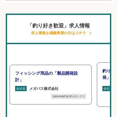
「釣り好き歓迎」求人情報
求人情報を掲載希望の方はコチラ
釣り好
フィッシング用品の「製品開発設
発」/D
計」
メガバス株式会社
会社名
会社名
sponsored by 求人ボックス