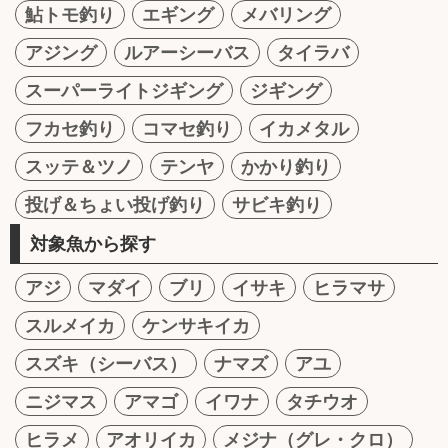
鮎トモ釣り
エギング
メバリング
アジング
ルアーシーバス
タイラバ
スーパーライトジギング
ジギング
フカセ釣り
コマセ釣り
イカメタル
スッテ＆ツノ
テンヤ
かかり釣り
投げ＆ちょい投げ釣り
サビキ釣り
対象魚から探す
アジ
マダイ
ブリ
イサキ
ヒラマサ
スルメイカ
ケンサキイカ
スズキ（シーバス）
ナマズ
アユ
ニジマス
アマゴ
イワナ
タチウオ
ヒラメ
アオリイカ
メジナ（グレ・クロ）