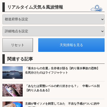
リアルタイム天気＆風波情報
関連する記事
「落水からの生還」生存者が語る【釣り落水事故の恐怖】
生死分けたのはライフジャケット
「あなたは変態レベルの釣り好きかも？」 中毒レベル別
【釣り人あるある】
主婦が青イソメを飼育してみた 不吉な予感がついに的中