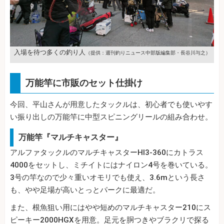
入場を待つ多くの釣り人
（提供：週刊釣りニュース中部版編集部・長谷川与之）
万能竿に市販のセット仕掛け
今回、平山さんが用意したタックルは、初心者でも使いやす
い振り出しの万能竿に中型スピニングリールの組み合わせ。
万能竿『マルチキャスター』
アルファタックルのマルチキャスターHI3-360にカトラス
4000をセットし、ミチイトにはナイロン4号を巻いている。
3号の竿なので少々重いオモリでも使え、3.6mという長さ
も、やや足場が高いとっとパークに最適だ。
また、根魚狙い用にはやや短めのマルチキャスター210にス
ピーキー2000HGXを用意。足元を胴つきやブラクリで探る