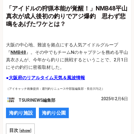
「アイドルの狩猟本能が覚醒！」NMB48平山
真衣が成人後初の釣りでアジ爆釣 思わず悲
鳴をあげたワケとは？
大阪の中心地、難波を拠点にする人気アイドルグループ
『
NMB48
』。その中でもチームNのキャプテンを務める平山
真衣さんが、今年から釣りに挑戦するということで、2月1日
にその釣行に密着取材した。
●
大阪府のリアルタイム天気＆風波情報
（アイキャッチ画像提供：週刊釣りニュース中部版編集部・長谷川与之）
2025年2月6日
TSURINEWS編集部
海釣り施設
海釣り公園
目次
[
show
]