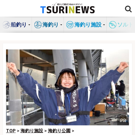
コ
ン
テ
船釣り
海釣り
海釣り施設
ソルト
ン
ツ
へ
ス
キ
ッ
プ
PR
TOP
>
海釣り施設
>
海釣り公園
>