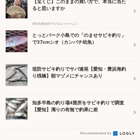
【宝くじ】このままの買い方で、本当に当た
ると思いますか
PR(合同会社デジタルファーム )
とっとパーク小島での「のませサビキ釣り」
で37cmシオ（カンパチ幼魚）
堤防サビキ釣りでサバ連発【愛知・豊浜海釣
り桟橋】朝マヅメにチャンスあり
知多半島の釣り場4箇所をサビキ釣りで調査
【愛知】濁りの有無で釣果に差
Recommended by