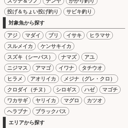
スッテ＆ツノ
テンヤ
かかり釣り
投げ＆ちょい投げ釣り
サビキ釣り
対象魚から探す
アジ
マダイ
ブリ
イサキ
ヒラマサ
スルメイカ
ケンサキイカ
スズキ（シーバス）
ナマズ
アユ
ニジマス
アマゴ
イワナ
タチウオ
ヒラメ
アオリイカ
メジナ（グレ・クロ）
クロダイ（チヌ）
シロギス
ハゼ
マゴチ
ワカサギ
ヤリイカ
マグロ
カツオ
ヘラブナ
ブラックバス
エリアから探す