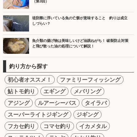
（第3回）
堤防際に浮いている魚の亡骸が意味すること 釣りは成立
しづらい？
魚介類の揚げ物は美味しいけど油跳ねがち！ 破裂防止対策
と飛び散った油の処理について解説！
釣り方から探す
初心者オススメ！
ファミリーフィッシング
鮎トモ釣り
エギング
メバリング
アジング
ルアーシーバス
タイラバ
スーパーライトジギング
ジギング
フカセ釣り
コマセ釣り
イカメタル