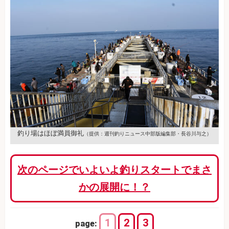
釣り場はほぼ満員御礼
（提供：週刊釣りニュース中部版編集部・長谷川与之）
次のページでいよいよ釣りスタートでまさ
かの展開に！？
1
2
3
page: