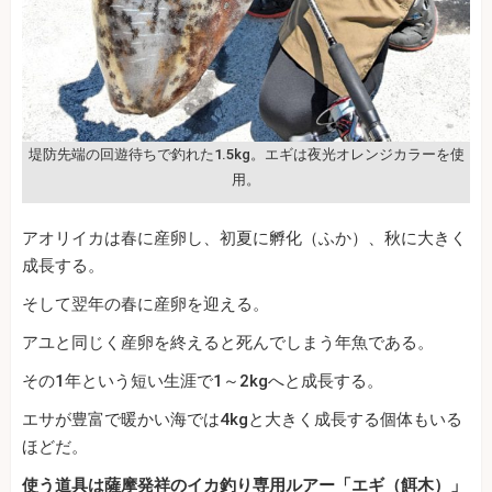
堤防先端の回遊待ちで釣れた1.5kg。エギは夜光オレンジカラーを使
用。
アオリイカは春に産卵し、初夏に孵化（ふか）、秋に大きく
成長する。
そして翌年の春に産卵を迎える。
アユと同じく産卵を終えると死んでしまう年魚である。
その1年という短い生涯で1～2kgへと成長する。
エサが豊富で暖かい海では4kgと大きく成長する個体もいる
ほどだ。
使う道具は薩摩発祥のイカ釣り専用ルアー「エギ（餌木）」