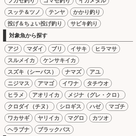
フカセ釣り
コマセ釣り
イカメタル
スッテ＆ツノ
テンヤ
かかり釣り
投げ＆ちょい投げ釣り
サビキ釣り
対象魚から探す
アジ
マダイ
ブリ
イサキ
ヒラマサ
スルメイカ
ケンサキイカ
スズキ（シーバス）
ナマズ
アユ
ニジマス
アマゴ
イワナ
タチウオ
ヒラメ
アオリイカ
メジナ（グレ・クロ）
クロダイ（チヌ）
シロギス
ハゼ
マゴチ
ワカサギ
ヤリイカ
マグロ
カツオ
ヘラブナ
ブラックバス