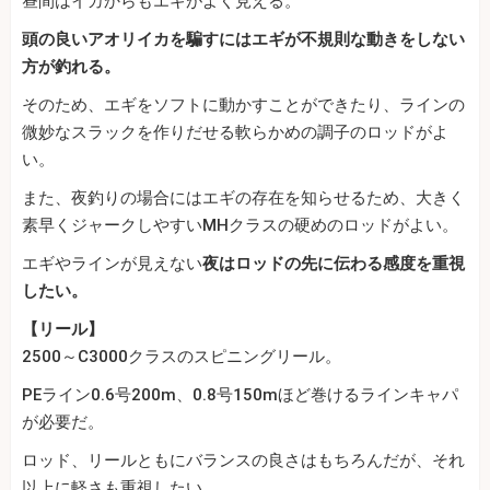
昼間はイカからもエギがよく見える。
頭の良いアオリイカを騙すにはエギが不規則な動きをしない
方が釣れる。
そのため、エギをソフトに動かすことができたり、ラインの
微妙なスラックを作りだせる軟らかめの調子のロッドがよ
い。
また、夜釣りの場合にはエギの存在を知らせるため、大きく
素早くジャークしやすいMHクラスの硬めのロッドがよい。
エギやラインが見えない
夜はロッドの先に伝わる感度を重視
したい。
【リール】
2500～C3000クラスのスピニングリール。
PEライン0.6号200m、0.8号150mほど巻けるラインキャパ
が必要だ。
ロッド、リールともにバランスの良さはもちろんだが、それ
以上に軽さも重視したい。