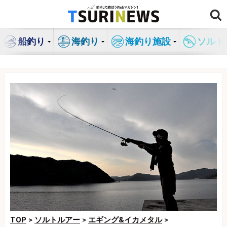
コ
ン
テ
船釣り
海釣り
海釣り施設
ソルト
ン
ツ
へ
ス
キ
ッ
プ
TOP
>
ソルトルアー
>
エギング&イカメタル
>