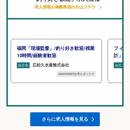
求人情報を掲載希望の方はコチラ
福岡「現場監督」/釣り好き歓迎/残業
フィッ
10時間/経験者歓迎
計」
広松久水産株式会社
会社名
会社名
sponsored by 求人ボックス
さらに求人情報を見る