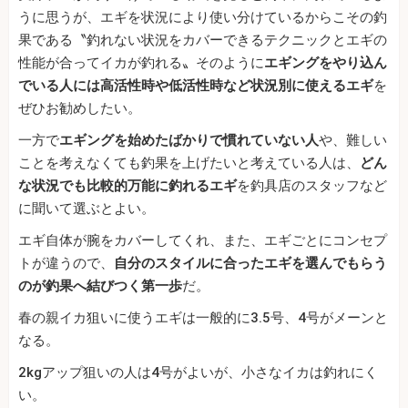
うに思うが、エギを状況により使い分けているからこその釣
果である〝釣れない状況をカバーできるテクニックとエギの
性能が合ってイカが釣れる〟そのように
エギングをやり込ん
でいる人には高活性時や低活性時など状況別に使えるエギ
を
ぜひお勧めしたい。
一方で
エギングを始めたばかりで慣れていない人
や、難しい
ことを考えなくても釣果を上げたいと考えている人は、
どん
な状況でも比較的万能に釣れるエギ
を釣具店のスタッフなど
に聞いて選ぶとよい。
エギ自体が腕をカバーしてくれ、また、エギごとにコンセプ
トが違うので、
自分のスタイルに合ったエギを選んでもらう
のが釣果へ結びつく第一歩
だ。
春の親イカ狙いに使うエギは一般的に3.5号、4号がメーンと
なる。
2kgアップ狙いの人は4号がよいが、小さなイカは釣れにく
い。