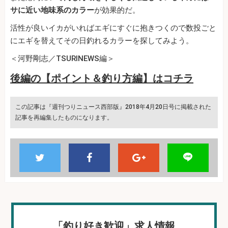
サに近い地味系のカラー
が効果的だ。
活性が良いイカがいればエギにすぐに抱きつくので数投ごと
にエギを替えてその日釣れるカラーを探してみよう。
＜河野剛志／TSURINEWS編＞
後編の【ポイント＆釣り方編】はコチラ
この記事は『週刊つりニュース西部版』2018年4月20日号に掲載された
記事を再編集したものになります。
「釣り好き歓迎」求人情報