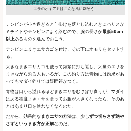
エサのオキアミはこんな風に刺そう。
テンビンが小さ過ぎると仕掛けを落とし込むときにハリスが
ミチイトやテンビンによく絡むので、腕の長さが
最低50cm
以上
あるものを選んでおこう。
テンビンにまきエサカゴを付け、その下にオモリをセットす
る。
大きなまきエサカゴを使って頻繁に打ち返し、大量のエサを
まきながら釣る人もいるが、この釣り方は青物には効果があ
ってもマダイ釣りでは疑問符がつく。
青物は口から溢れるほどまきエサをむさぼり食うが、マダイ
はある程度まきエサを食ってお腹が大きくなったら、そのあ
とはあまり口を使わなくなるのだ。
だから、効果的な
まきエサの方法
は、
少しずつ切らさず絶や
さずというまき方が正解
なのだ。