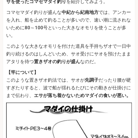
サを使ったコマセマダイ釣り
を紹介してみよう。
コマセマダイ釣りが盛んな
中紀から紀南地方
では、アンカー
を入れ、船を止めて釣ることが多いので、速い潮に流されな
いために80～100号といった大きなオモリを使うことが多
い。
このような大きなオモリを付けた道具を手持ちザオで一日中
釣り続けるのはしんどいため、サオ受けにサオを預けたまま
アタリを待つ
置きザオの釣りが盛ん
なのだ。
【竿について】
このような置きザオ釣法では、サオが
先調子
だったり腰が硬
すぎたりすると、波で船が揺れるたびにその動きが仕掛けに
まで伝わり、
エサが落ち着かないためマダイの食いが悪い。