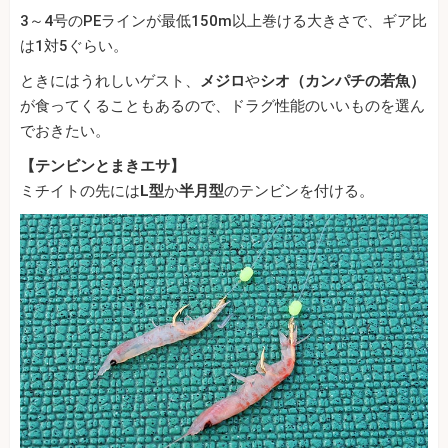
3～4号のPEラインが最低150m以上巻ける大きさで、ギア比
は1対5ぐらい。
ときにはうれしいゲスト、
メジロ
や
シオ（カンパチの若魚）
が食ってくることもあるので、ドラグ性能のいいものを選ん
でおきたい。
【テンビンとまきエサ】
ミチイトの先には
L型
か
半月型
のテンビンを付ける。