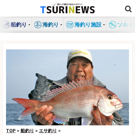
コ
ン
テ
船釣り
海釣り
海釣り施設
ソルト
ン
ツ
へ
ス
キ
ッ
プ
TOP
>
船釣り
>
エサ釣り
>