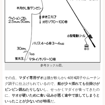
参考タックル図。
その点、
マダイ専用ザオ
は腰が軟らかい6対4調子やムーチン
グ調子に仕上げられているので、
船が少々揺れても仕掛けが
ピンピン跳ねたりしない
し、せっかくマダイが食ってきたの
に、
サオが硬いために食い込みが悪く途中で放してしまうと
いったことが少ないのが特長
だ。