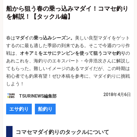
船から狙う春の乗っ込みマダイ！コマセ釣り
を解説！【タックル編】
春は
マダイ
の
乗っ込みシーズン。
美しい良型マダイをゲット
するのに最も適した季節の到来である。そこで今週のつり作
戦は、
オキアミをエサにテンビンを使って狙うコマセ釣り
の
あれこれを、海釣りのエキスパート・今井浩次さんに解説し
てもらった。難しいイメージのあるマダイだが、この時期は
初心者でも釣果有望！ぜひ本稿を参考に、マダイ釣りに挑戦
しよう！
2018年4月6日
TSURINEWS編集部
エサ釣り
船釣り
コマセマダイ釣りのタックルについて