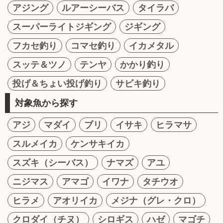
アジング
ルアーシーバス
タイラバ
スーパーライトジギング
ジギング
フカセ釣り
コマセ釣り
イカメタル
スッテ＆ツノ
テンヤ
かかり釣り
投げ＆ちょい投げ釣り
サビキ釣り
対象魚から探す
アジ
マダイ
ブリ
イサキ
ヒラマサ
スルメイカ
ケンサキイカ
スズキ（シーバス）
ナマズ
アユ
ニジマス
アマゴ
イワナ
タチウオ
ヒラメ
アオリイカ
メジナ（グレ・クロ）
クロダイ（チヌ）
シロギス
ハゼ
マゴチ