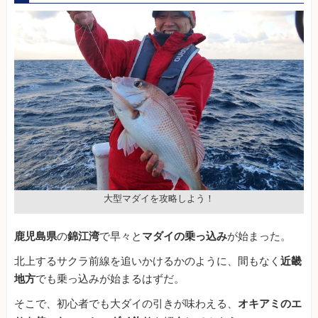
大型マダイを攻略しよう！
鹿児島県
の
錦江湾
で早々と
マダイの乗っ込み
が始まった。
北上するサクラ前線を追いかけるかのように、間もなく
近畿
地方
でも乗っ込みが始まるはずだ。
そこで、初心者でも大ダイの引きが味わえる、
オキアミのエ