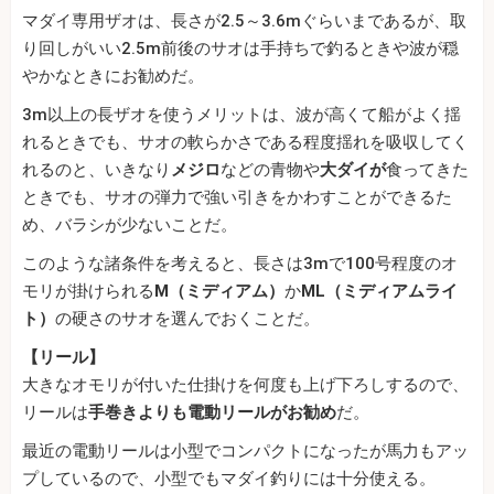
マダイ専用ザオは、長さが2.5～3.6mぐらいまであるが、取
り回しがいい2.5m前後のサオは手持ちで釣るときや波が穏
やかなときにお勧めだ。
3m以上の長ザオを使うメリットは、波が高くて船がよく揺
れるときでも、サオの軟らかさである程度揺れを吸収してく
れるのと、いきなり
メジロ
などの青物や
大ダイが
食ってきた
ときでも、サオの弾力で強い引きをかわすことができるた
め、バラシが少ないことだ。
このような諸条件を考えると、長さは3mで100号程度のオ
モリが掛けられる
M（ミディアム）
か
ML（ミディアムライ
ト）
の硬さのサオを選んでおくことだ。
【リール】
大きなオモリが付いた仕掛けを何度も上げ下ろしするので、
リールは
手巻きよりも電動リールがお勧め
だ。
最近の電動リールは小型でコンパクトになったが馬力もアッ
プしているので、小型でもマダイ釣りには十分使える。